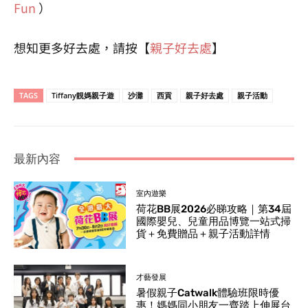
Fun
）
想知更多好去處，請按【
親子好去處
】
TAGS
Tiffany靚媽親子遊
沙灘
西貢
親子好去處
親子活動
最新內容
室內遊樂
荷花BB展2026必睇攻略｜第34屆
國際嬰兒、兒童用品博覽一站式掃
貨＋免費贈品＋親子活動詳情
才藝發展
暑假親子Catwalk體驗班限時優
惠！媽媽同小朋友一齊踏上伸展台