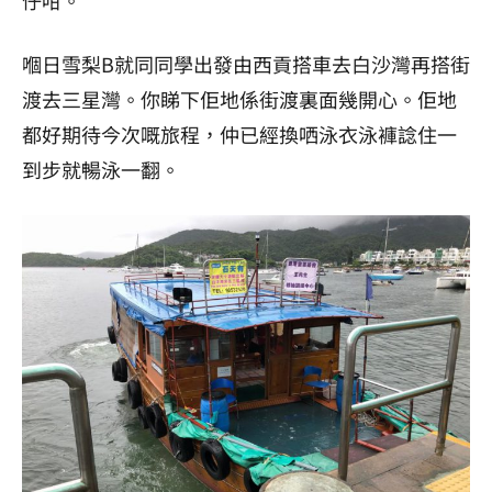
嗰日雪梨B就同同學出發由西貢搭車去白沙灣再搭街
渡去三星灣。你睇下佢地係街渡裏面幾開心。佢地
都好期待今次嘅旅程，仲已經換哂泳衣泳褲諗住一
到步就暢泳一翻。