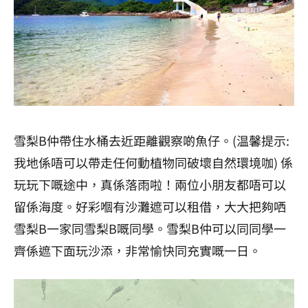
雪梨B仲帶住水桶去近距離觀察啲魚仔。(温馨提示:
我地係唔可以帶走任何動植物同破壞自然環境咖) 係
玩玩下嘅途中，真係落雨啦！兩位小朋友都唔可以
留係海度。好彩嗰有沙灘遮可以租借，大大把夠哂
雪梨B一家同雪梨B嘅同學。雪梨B仲可以同同學一
齊係遮下面玩沙添，非常愉快同充實嘅一日。