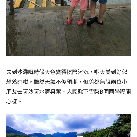
去到沙灘嘅時候天色變得陰陰沉沉，嗰天變到好似
想落雨咁。雖然天氣不似預期，但係都無阻兩位小
朋友去玩沙玩水嘅興奮。大家睇下雪梨B同同學嘅開
心樣。