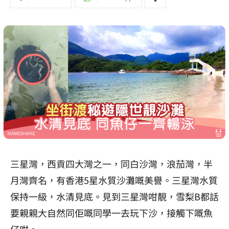
三星灣，西貢四大灣之一，同白沙灣，浪茄灣，半
月灣齊名，有香港5星水質沙灘嘅美譽。三星灣水質
保持一級，水清見底。見到三星灣咁靚，雪梨B都話
要親親大自然同佢嘅同學一去玩下沙，接觸下嘅魚
仔咁。