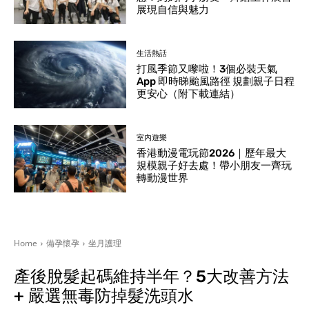
展現自信與魅力
生活熱話
打風季節又嚟啦！3個必裝天氣
App 即時睇颱風路徑 規劃親子日程
更安心（附下載連結）
室內遊樂
香港動漫電玩節2026｜歷年最大
規模親子好去處！帶小朋友一齊玩
轉動漫世界