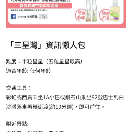
「三星灣」資訊懶人包
難度：半粒星星（五粒星星最高）
適合年齡: 任何年齡
交通工具：
彩虹或西貢乘坐1A小巴或鑽石山乘坐92號巴士到白
沙灣落車再轉街渡(約10分鐘)，即可前往。
附近景點: