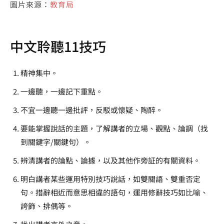
圖片來源：
教育局
中文聆聽11技巧
精神集中。
一邊聽，一邊記下重點。
不宜一邊聽一邊批評，反駁或懷疑、陶醉。
要能掌握說話的主題，了解講者的立場、觀點、論調（找
到關鍵字/關鍵句）。
辨清講者的論點、論據，以及其他作旁証的有關資料。
明白講者某些運用特別技巧說話，如雙關語、雙重否定
句。措辭相近而意思相違的語句，運用修辭技巧如比喻、
誇飾、排偶等。