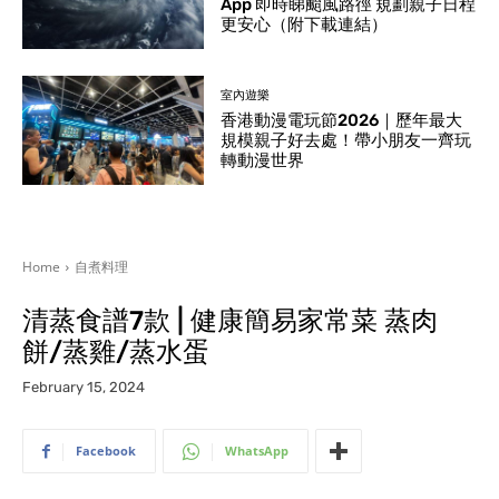
App 即時睇颱風路徑 規劃親子日程
更安心（附下載連結）
室內遊樂
香港動漫電玩節2026｜歷年最大
規模親子好去處！帶小朋友一齊玩
轉動漫世界