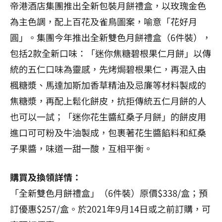
帝港酒店集團推出全新包裝月餅禮盒，以玫瑰金色
為主色調，配上百花及雀鳥圖案，喻意「花好月
圓」。集團今年推出全新雙色月餅禮盒（6件裝），
包括2款全新口味：「迷你焦糖碧根果仁月餅」以傳
統的五仁口味為靈感，先烤焗碧根果仁，再混入由
楓糖漿、馬達加斯加香草精油及忌廉等材料製成的
焦糖漿，再配上鬆化餅皮，抗拒傳統五仁月餅的人
也可以一試；「迷你花生醬紅桑子月餅」的餅皮用
進口可可粉及牛油製成，包裹著花生醬餡料和紅桑
子果醬，味道一甜一酸，互相平衡。
購買及換領詳情：
「全新雙色月餅禮盒」（6件裝）原價$338/盒；預
訂優惠$257/盒。於2021年9月14日或之前訂購，可