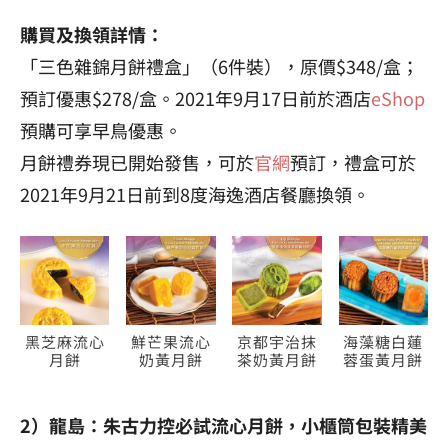
購買及換領詳情：
「三色雜錦月餅禮盒」（6件裝），原價$348/盒；
預訂優惠$278/盒。2021年9月17日前於酒店
eShop
預購可享早鳥優惠。
月餅禮券現已開始發售，可於
官網
預訂，禮盒可於
2021年9月21日前到8度海逸酒店餐廳換領。
黑芝麻流心
鮮芒果流心
京都宇治抹
海藻糖白蓮
月餅
奶黃月餅
茶奶黃月餅
蓉蛋黃月餅
2）龍島：朱古力控必試流心月餅，小櫃筒包裝精美