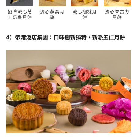
招牌流心芝
流心燕窩月
流心榴槤月
流心朱古力
士奶皇月餅
餅
餅
月餅
4）帝港酒店集團：口味創新獨特，新派五仁月餅