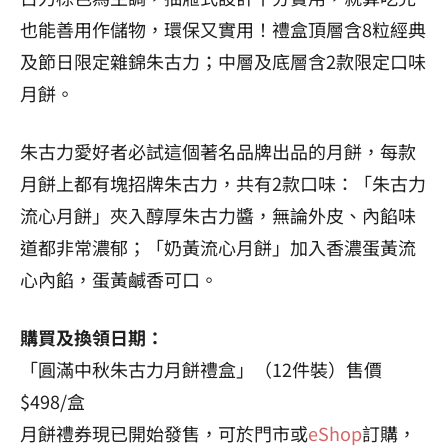
也能善用作儲物，環保又實用！禮盒頂層含8粒經典
及節日限定雜錦朱古力；中層及底層含2款限定口味
月餅。
朱古力愛好者必試這個著名品牌出品的月餅，每款
月餅上都有塊招牌朱古力，共有2款口味：「朱古力
流心月餅」夾入醇厚朱古力醬，無論外皮、內餡味
道都非常濃郁；「奶黃流心月餅」加入香濃蛋黃流
心內餡，蛋黃鹹香可口。
購買及換領日期：
「圓滿中秋朱古力月餅禮盒」（12件裝）售價
$498/盒
月餅禮券現已開始發售，可於門市或
eShop
訂購，