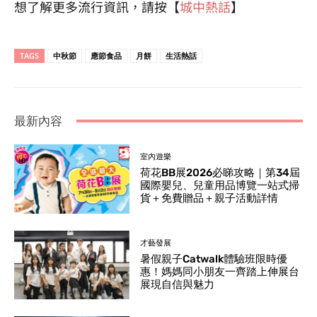
想了解更多流行資訊，請按【
城中熱話
】
TAGS
中秋節
應節食品
月餅
生活熱話
最新內容
室內遊樂
荷花BB展2026必睇攻略｜第34屆
國際嬰兒、兒童用品博覽一站式掃
貨＋免費贈品＋親子活動詳情
才藝發展
暑假親子Catwalk體驗班限時優
惠！媽媽同小朋友一齊踏上伸展台
展現自信與魅力