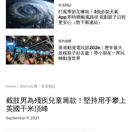
生活熱話
打風季節又嚟啦！3個必裝天氣
App 即時睇颱風路徑 規劃親子日程
更安心（附下載連結）
室內遊樂
香港動漫電玩節2026｜歷年最大
規模親子好去處！帶小朋友一齊玩
轉動漫世界