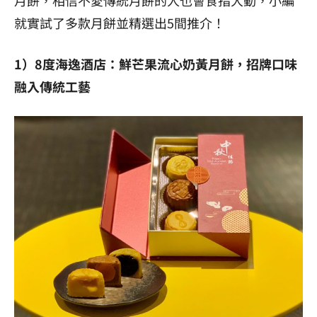
就實試了多款月餅並精選出5間推介！
1）8度海逸酒店：鮮芒果流心奶黃月餅，招牌口味
融入傳統工藝