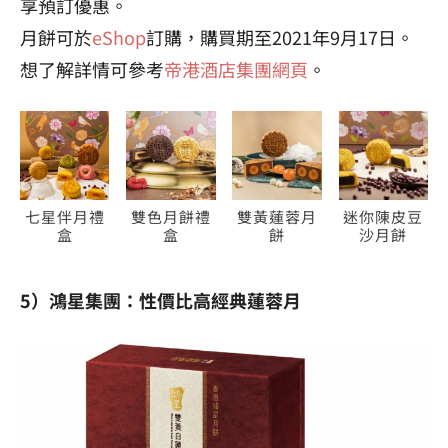
享預訂優惠。
月餅可於
eShop
訂購，購買期至2021年9月17日。
想了解詳情可參考
帝港酒店集團網頁
。
七星伴月禮
雙色月餅禮
雙黃蓮蓉月
迷你陳皮豆
盒
盒
餅
沙月餅
5）鴻星集團：性價比高經典蓮蓉月