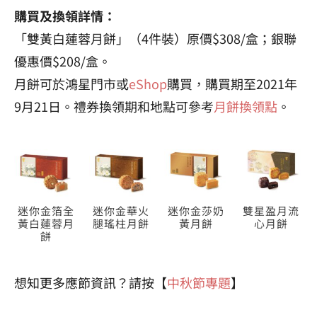
購買及換領詳情：
「雙黃白蓮蓉月餅」（4件裝）原價$308/盒；銀聯
優惠價$208/盒。
月餅可於鴻星門市或
eShop
購買，購買期至2021年
9月21日。禮券換領期和地點可參考
月餅換領點
。
迷你金箔全
迷你金華火
迷你金莎奶
雙星盈月流
黃白蓮蓉月
腿瑤柱月餅
黃月餅
心月餅
餅
想知更多應節資訊？請按【
中秋節專題
】