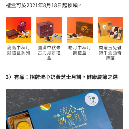
禮盒可於2021年8月18日起換領。
龍島中秋月
圓滿中秋朱
皓月中秋月
閃躍玉兔雜
餅禮盒系列
古力月餅禮
餅禮盒
錦牛油曲奇
盒
禮罐
3）有品：招牌流心奶黃芝士月餅，健康慶節之選