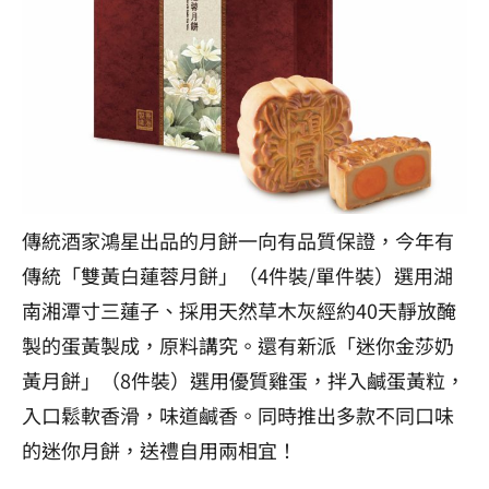
傳統酒家鴻星出品的月餅一向有品質保證，今年有
傳統「雙黃白蓮蓉月餅」（4件裝/單件裝）選用湖
南湘潭寸三蓮子、採用天然草木灰經約40天靜放醃
製的蛋黃製成，原料講究。還有新派「迷你金莎奶
黃月餅」（8件裝）選用優質雞蛋，拌入鹹蛋黃粒，
入口鬆軟香滑，味道鹹香。同時推出多款不同口味
的迷你月餅，送禮自用兩相宜！