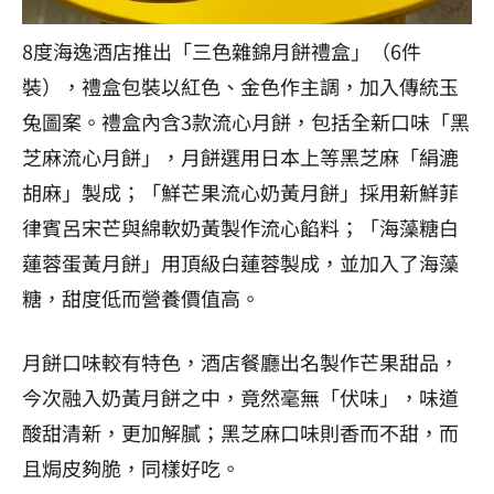
8度海逸酒店推出「三色雜錦月餅禮盒」（6件
裝），禮盒包裝以紅色、金色作主調，加入傳統玉
兔圖案。禮盒內含3款流心月餅，包括全新口味「黑
芝麻流心月餅」，月餅選用日本上等黑芝麻「絹漉
胡麻」製成；「鮮芒果流心奶黃月餅」採用新鮮菲
律賓呂宋芒與綿軟奶黃製作流心餡料；「海藻糖白
蓮蓉蛋黃月餅」用頂級白蓮蓉製成，並加入了海藻
糖，甜度低而營養價值高。
月餅口味較有特色，酒店餐廳出名製作芒果甜品，
今次融入奶黃月餅之中，竟然毫無「伏味」，味道
酸甜清新，更加解膩；黑芝麻口味則香而不甜，而
且焗皮夠脆，同樣好吃。