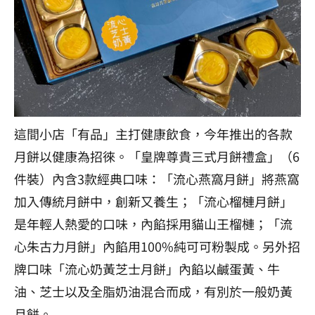
這間小店「有品」主打健康飲食，今年推出的各款
月餅以健康為招徠。「皇牌尊貴三式月餅禮盒」（6
件裝）內含3款經典口味：「流心燕窩月餅」將燕窩
加入傳統月餅中，創新又養生；「流心榴槤月餅」
是年輕人熱愛的口味，內餡採用貓山王榴槤；「流
心朱古力月餅」內餡用100%純可可粉製成。另外招
牌口味「流心奶黃芝士月餅」內餡以鹹蛋黃、牛
油、芝士以及全脂奶油混合而成，有別於一般奶黃
月餅。