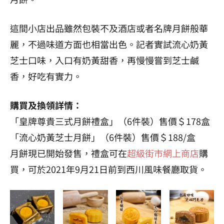
這間小店出品雖然包裝不及酒店或者名牌月餅般華
麗，不過味道方面也相當出色。記者實試流心奶黃
芝士口味，入口有奶黃甜香，再慢慢嘗到芝士鹹
香，好吃有實力。
購買及換領詳情：
「皇牌尊貴三式月餅禮盒」（6件裝）售價＄178盒
「流心奶黃芝士月餅」（6件裝）售價＄188/盒
月餅現已開始發售，禮盒可在
超級街市網上商店
購
買，可於2021年9月21日前到西川風味餐廳取貨。