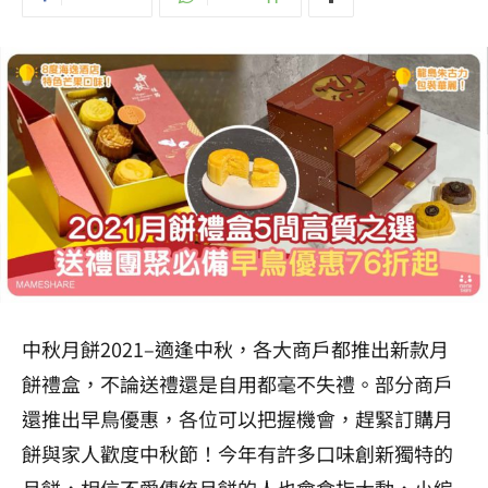
中秋月餅2021–適逢中秋，各大商戶都推出新款月
餅禮盒，不論送禮還是自用都毫不失禮。部分商戶
還推出早鳥優惠，各位可以把握機會，趕緊訂購月
餅與家人歡度中秋節！今年有許多口味創新獨特的
月餅，相信不愛傳統月餅的人也會食指大動，小編