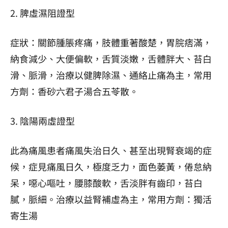
2. 脾虛濕阻證型
症狀：關節腫脹疼痛，肢體重著酸楚，胃脘痞滿，
納食減少、大便偏軟，舌質淡嫩，舌體胖大、苔白
滑、脈滑，治療以健脾除濕、通絡止痛為主，常用
方劑：香砂六君子湯合五苓散。
3. 陰陽兩虛證型
此為痛風患者痛風失治日久、甚至出現腎衰竭的症
候，症見痛風日久，極度乏力，面色萎黃，倦怠納
呆，噁心嘔吐，腰膝酸軟，舌淡胖有齒印，苔白
膩，脈細。治療以益腎補虛為主，常用方劑：獨活
寄生湯