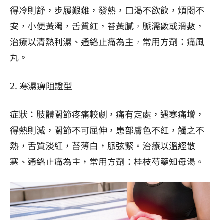
得冷則舒，步履艱難，發熱，口渴不欲飲，煩悶不
安，小便黃濁，舌質紅，苔黃膩，脈濡數或滑數，
治療以清熱利濕、通絡止痛為主，常用方劑：痛風
丸。
2. 寒濕痹阻證型
症狀：肢體關節疼痛較劇，痛有定處，遇寒痛增，
得熱則減，關節不可屈伸，患部膚色不紅，觸之不
熱，舌質淡紅，苔薄白，脈弦緊。治療以溫經散
寒、通絡止痛為主，常用方劑：桂枝芍藥知母湯。