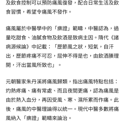
及飲食控制可以預防痛風復發，配合日常生活及飲
食習慣，希望令痛風不發作。
痛風屬於中醫學中的「痹證」範疇，中醫認為，過
量吃甜食、油膩食物及飲酒是致病主因。隋代《諸
病源候論》中記載：「歷節風之狀，短氣，自汗
出，歷節疼痛不可忍，屈伸不得是也，由飲酒腠理
開，汗出當風所致也」。
元朝醫家朱丹溪將痛風歸類，指出痛風特點包括：
灼熱疼痛、痛有常處、而且夜間更痛，認為痛風是
由於熱入血分，再因受風、寒、濕所累而作痛。此
後，痛風的中醫理論得以統一。現代中醫多數將痛
風納入「痹證」範疇來論治。