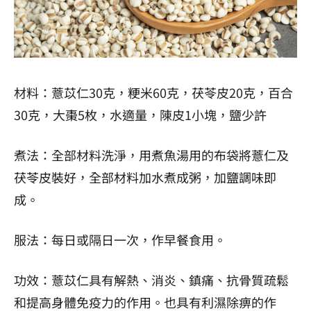
材料：薏苡仁30克，粳米60克，茯苓皮20克，百合
30克，大棗5枚，水適量，陳皮1小塊，鹽少許
煮法：全部材料洗淨，用煮魚湯用的布袋將薏仁及
茯苓皮裝好，全部材料加水煮成粥，加鹽調味即
成。
服法：每日或隔日一次，作早餐食用。
功效：薏苡仁具有解熱、消炎、鎮痛、抗骨質疏鬆
和提高身體免疫力的作用。也具有利濕除痹的作