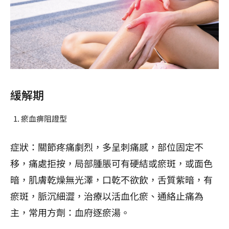
緩解期
瘀血痹阻證型
症狀：關節疼痛劇烈，多呈刺痛感，部位固定不
移，痛處拒按，局部腫脹可有硬結或瘀斑，或面色
暗，肌膚乾燥無光澤，口乾不欲飲，舌質紫暗，有
瘀斑，脈沉細澀，治療以活血化瘀、通絡止痛為
主，常用方劑：血府逐瘀湯。