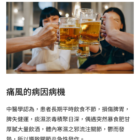
痛風的病因病機
中醫學認為，患者長期平時飲食不節，損傷脾胃，
脾失健運，痰濕淤毒積聚日深，偶遇突然暴食肥甘
厚膩大量飲酒，體內寒濕之邪流注關節，鬱而發
熱，所以導致關節炎急性發作。