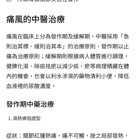
痛風的中醫治療
痛風在臨床上分為發作期及緩解期，中醫採用「急
則治其標、緩則治其本」的治療原則，發作期以止
痛為治療原則；緩解期則根據病人體質進行調理，
健脾化濕、除痰祛瘀以減少痰、瘀等病理積藏在體
內的機會，也會以利水滲濕的藥物清利小便，降低
血液裡的尿酸濃度。
發作期中藥治療
濕熱痹阻證型
症狀：關節紅腫熱痛，痛不可觸，按之局部發熱，