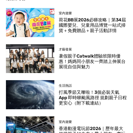
室內遊樂
荷花BB展2026必睇攻略｜第34屆
國際嬰兒、兒童用品博覽一站式掃
貨＋免費贈品＋親子活動詳情
才藝發展
暑假親子Catwalk體驗班限時優
惠！媽媽同小朋友一齊踏上伸展台
展現自信與魅力
生活熱話
打風季節又嚟啦！3個必裝天氣
App 即時睇颱風路徑 規劃親子日程
更安心（附下載連結）
室內遊樂
香港動漫電玩節2026｜歷年最大