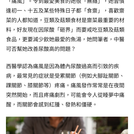
「痛風」。令到最愛美食的她很「無癮」，她習慣
逢初一、十五及某些特殊日子都「食齋」，喜歡齋
菜的人都知道，豆類及菇類食材是齋菜最重要的材
料，好友現在因尿酸「砸界」而要戒吃豆類及菇類
食品，更要減少飲她最愛的魚湯，她問筆者，中醫
可否幫她改善尿酸高的問題？
西醫學認為痛風是因為體內尿酸過高而引致的疾
病，最常見的症狀是受累關節（例如大腳趾關節、
踝關節、膝關節等）疼痛。痛風發作常常是在夜間
突然開始，而且疼痛劇烈，可能會令人從睡夢中痛
醒，而關節會感到紅腫、發熱和僵硬。