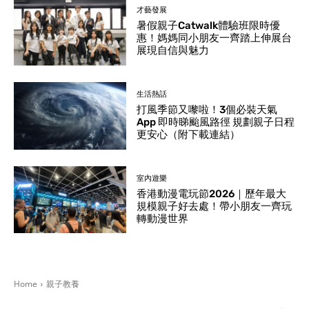
才藝發展
暑假親子Catwalk體驗班限時優
惠！媽媽同小朋友一齊踏上伸展台
展現自信與魅力
生活熱話
打風季節又嚟啦！3個必裝天氣
App 即時睇颱風路徑 規劃親子日程
更安心（附下載連結）
室內遊樂
香港動漫電玩節2026｜歷年最大
規模親子好去處！帶小朋友一齊玩
轉動漫世界