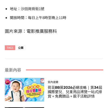
地址：沙田崗背街1號
開放時間：每日上午8時至晚上11時
圖片來源：電影推廣服務科
TAGS
公園
最新內容
室內遊樂
荷花BB展2026必睇攻略｜第34屆
國際嬰兒、兒童用品博覽一站式掃
貨＋免費贈品＋親子活動詳情