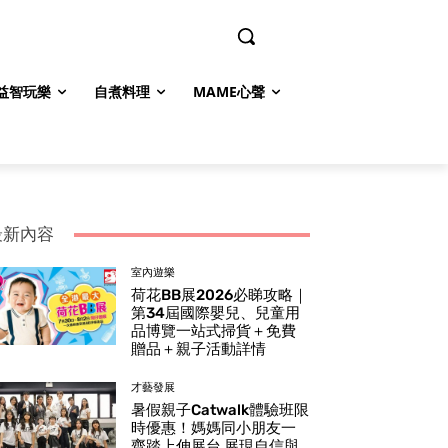
益智玩樂
自煮料理
MAME心聲
最新內容
室內遊樂
荷花BB展2026必睇攻略｜
第34屆國際嬰兒、兒童用
品博覽一站式掃貨＋免費
贈品＋親子活動詳情
才藝發展
暑假親子Catwalk體驗班限
時優惠！媽媽同小朋友一
齊踏上伸展台 展現自信與