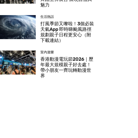
魅力
生活熱話
打風季節又嚟啦！3個必裝
天氣App 即時睇颱風路徑
規劃親子日程更安心（附
下載連結）
室內遊樂
香港動漫電玩節2026｜歷
年最大規模親子好去處！
帶小朋友一齊玩轉動漫世
界