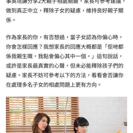
事吳培謙分享2大親子相處關鍵，家長可參考建議，
做到真正中立，釋除子女的疑慮，維持良好親子關
係。
作為家長的你，有否想過，當子女認為你偏心時，
你會怎樣回應？我想家長的回應大概都是「佢哋都
係我親生嘅，我點會偏心其中一個。」這句說話，
或許是家長最真實的心聲，但未必能釋除孩子們的
疑慮。家長不妨可參考以下的方法，看看會否讓你
在處理多名子女的相處問題上更有方向。