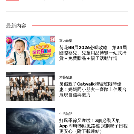
最新內容
室內遊樂
荷花BB展2026必睇攻略｜第34屆
國際嬰兒、兒童用品博覽一站式掃
貨＋免費贈品＋親子活動詳情
才藝發展
暑假親子Catwalk體驗班限時優
惠！媽媽同小朋友一齊踏上伸展台
展現自信與魅力
生活熱話
打風季節又嚟啦！3個必裝天氣
App 即時睇颱風路徑 規劃親子日程
更安心（附下載連結）