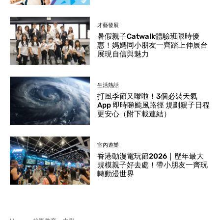
才藝發展
暑假親子Catwalk體驗班限時優
惠！媽媽同小朋友一齊踏上伸展台
展現自信與魅力
生活熱話
打風季節又嚟啦！3個必裝天氣
App 即時睇颱風路徑 規劃親子日程
更安心（附下載連結）
室內遊樂
香港動漫電玩節2026｜歷年最大
規模親子好去處！帶小朋友一齊玩
轉動漫世界