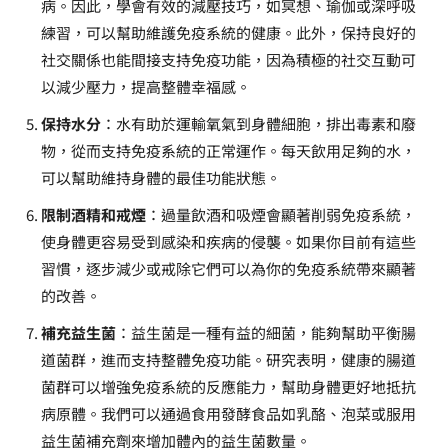
病。因此，學會有效的減壓技巧，如冥想、瑜伽或深呼吸
練習，可以幫助維護免疫系統的健康。此外，保持良好的
社交關係也能間接支持免疫功能，因為積極的社交互動可
以減少壓力，提高整體幸福感。
保持水分
：水有助於運輸氧氣到身體細胞，排出毒素和廢
物，從而支持免疫系統的正常運作。每天飲用足夠的水，
可以幫助維持身體的最佳功能狀態。
限制酒精和戒煙
：過量飲酒和吸煙會顯著削弱免疫系統，
使身體更容易受到感染和疾病的侵襲。如果你目前有這些
習慣，逐步減少或戒除它們可以為你的免疫系統帶來顯著
的改善。
補充益生菌
：益生菌是一種有益的細菌，能夠幫助平衡腸
道菌群，進而支持整體免疫功能。研究表明，健康的腸道
菌群可以增強免疫系統的反應能力，幫助身體更好地抵抗
病原體。我們可以通過食用發酵食品如乳酪、泡菜或服用
益生菌補充劑來增加體內的益生菌數量。