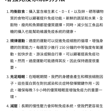
均衡飲食
：攝入富含維生素 C、D、E，以及鋅、硒等礦物
質的食物可以顯著提升免疫功能。新鮮的蔬菜和水果、全
穀物、瘦肉和魚類都是優質選擇。同時，減少加工食品和
糖的攝入也能幫助維護免疫系統的健康。
規律運動
：適度的運動可以促進免疫細胞的循環，增強身
體的防禦能力。每週至少進行 150 分鐘的中等強度有氧運
動，如快步走、游泳或騎自行車，可以顯著提高免疫功
能。然而，過度運動可能適得其反，因此保持適度很重
要。
充足睡眠
：在睡眠期間，我們的身體會產生和釋放細胞因
子，這些蛋白質在對抗感染和炎症時發揮關鍵作用。因
此，確保每晚 7-9 小時的優質睡眠是增強免疫力的重要一
環。
減壓
：長期的慢性壓力會抑制免疫系統，使我們更容易生