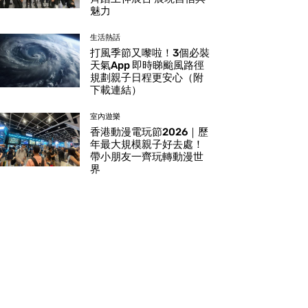
魅力
生活熱話
打風季節又嚟啦！3個必裝
天氣App 即時睇颱風路徑
規劃親子日程更安心（附
下載連結）
室內遊樂
香港動漫電玩節2026｜歷
年最大規模親子好去處！
帶小朋友一齊玩轉動漫世
界