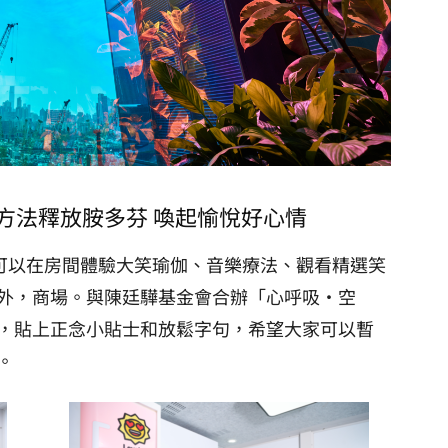
方法釋放胺多芬 喚起愉悅好心情
大家可以在房間體驗大笑瑜伽、音樂療法、觀看精選笑
外，商場。與陳廷驊基金會合辦「心呼吸‧空
，貼上正念小貼士和放鬆字句，希望大家可以暫
。