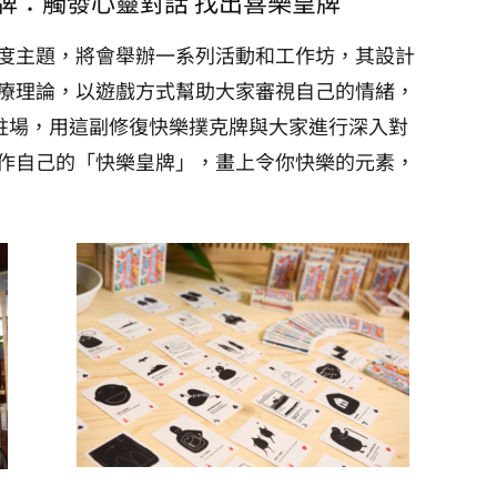
牌：觸發心靈對話 找出喜樂皇牌
度主題，將會舉辦一系列活動和工作坊，其設計
療理論，以遊戲方式幫助大家審視自己的情緒，
DE駐場，用這副修復快樂撲克牌與大家進行深入對
作自己的「快樂皇牌」，畫上令你快樂的元素，