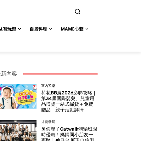
益智玩樂
自煮料理
MAME心聲
最新內容
室內遊樂
荷花BB展2026必睇攻略｜
第34屆國際嬰兒、兒童用
品博覽一站式掃貨＋免費
贈品＋親子活動詳情
才藝發展
暑假親子Catwalk體驗班限
時優惠！媽媽同小朋友一
齊踏上伸展台 展現自信與