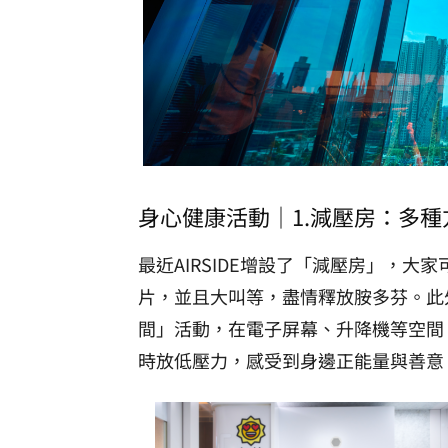
身心健康活動｜1.減壓房：多種
最近AIRSIDE增設了「減壓房」，
片，並且大叫等，盡情釋放胺多芬。此
間」活動，在電子屏幕、升降機等空間
時放低壓力，感受到身邊正能量與善意