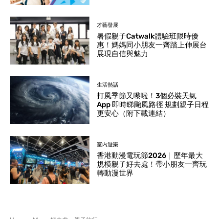
才藝發展
暑假親子Catwalk體驗班限時優
惠！媽媽同小朋友一齊踏上伸展台
展現自信與魅力
生活熱話
打風季節又嚟啦！3個必裝天氣
App 即時睇颱風路徑 規劃親子日程
更安心（附下載連結）
室內遊樂
香港動漫電玩節2026｜歷年最大
規模親子好去處！帶小朋友一齊玩
轉動漫世界