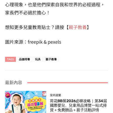
心理現象，也是他們探索自我和世界的必經過程，
家長們不必過於擔心！
想知更多兒童教育貼士？請按【
親子教養
】
圖片來源：freepik & pexels
TAGS
品德培養
玩具
親子教養
最新內容
室內遊樂
荷花BB展2026必睇攻略｜第34屆
國際嬰兒、兒童用品博覽一站式掃
貨＋免費贈品＋親子活動詳情