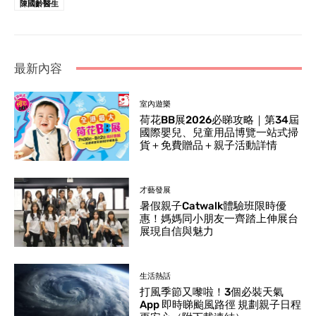
陳國齡醫生
最新內容
室內遊樂
荷花BB展2026必睇攻略｜第34屆
國際嬰兒、兒童用品博覽一站式掃
貨＋免費贈品＋親子活動詳情
才藝發展
暑假親子Catwalk體驗班限時優
惠！媽媽同小朋友一齊踏上伸展台
展現自信與魅力
生活熱話
打風季節又嚟啦！3個必裝天氣
App 即時睇颱風路徑 規劃親子日程