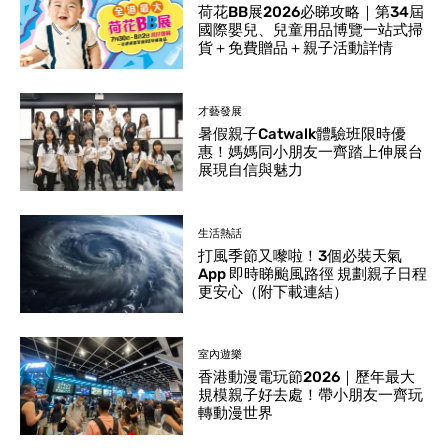
荷花BB展2026必睇攻略｜第34屆
國際嬰兒、兒童用品博覽一站式掃
貨＋免費贈品＋親子活動詳情
才藝發展
暑假親子Catwalk體驗班限時優
惠！媽媽同小朋友一齊踏上伸展台
展現自信與魅力
生活熱話
打風季節又嚟啦！3個必裝天氣
App 即時睇颱風路徑 規劃親子日程
更安心（附下載連結）
室內遊樂
香港動漫電玩節2026｜歷年最大
規模親子好去處！帶小朋友一齊玩
轉動漫世界