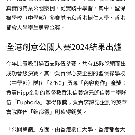
真實的商業公關案例，從實踐中學習。其中，聖保
祿學校（中學部）參賽隊伍和
香港樹仁大學、香港
都會大學學生勇
奪金
獎。
全港創意公關大賽2024結果出爐
今年比賽吸引過百支隊伍參賽，共有15隊脫穎而出
成功晉級決賽。其中負責保心安企劃的聖保祿學校
（中學部）隊伍「Z°N3」勇奪
「內容創作」金獎
；
負責Hipp企劃的基督教香港信義會元朗信義中學隊
伍「Euphoria」奪得
銀獎
；負責李錦記企劃的英華
書院隊伍「錦都得」則獲得
銅獎
。
「公關策劃」方面，由香港樹仁大學、香港都會大