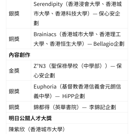
Serendipity（香港浸會大學、香港城
銀獎
市大學、香港科技大學）—
保心安企
劃
Brainiacs（香港城市大學、香港理工
銅獎
大學、香港恒生大學）—
Bellagio企劃
內容創作
Z°N3（
聖保祿學校（中學部））
—
保
金獎
心安企劃
Euphoria（
基督教香港信義會元朗信
銀獎
義中學
）— HiPP企劃
銅獎
錦都得（英華書院）— 李錦記企劃
明日公關人才大獎
陳紫欣（香港城市大學）