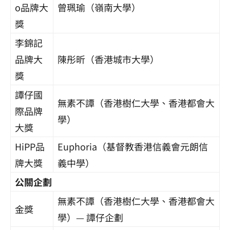
o品牌大
曾珮瑜（嶺南大學）
獎
李錦記
品牌大
陳彤昕（香港城市大學）
獎
譚仔國
無素不譚（香港樹仁大學、香港都會大
際品牌
學）
大獎
HiPP品
Euphoria（
基督教香港信義會元朗信
牌大獎
義中學
）
公關企劃
無素不譚（香港樹仁大學、香港都會大
金獎
學）—
譚仔企劃