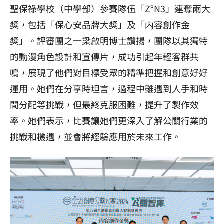
聖保祿學校（中學部）參賽隊伍「Z°N3」連奪兩大
獎，包括「保心安品牌大獎」及「内容創作金
獎」。評審團之一梁啟明博士讚揚，團隊以其獨特
的動漫角色設計和宣傳片，成功引起年輕客群共
鳴，展現了他們對目標受眾的精準把握和創意好好
運用。她們在分享時坦言，過程中雖遇到人手和時
間分配等挑戰，但最終克服困難，提升了製作效
率。她們表示，比賽讓她們更深入了解公關行業的
挑戰和機遇，並會將經驗應用於未來工作。