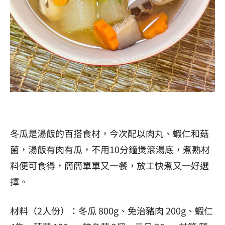
冬瓜是湯飯的百搭食材，今次配以肉丸、蝦仁和菇
菌，湯飯有肉有瓜，不用10分鐘煲滾湯底，煮熟材
料便可食得，簡簡單單又一餐，放工快煮又一好選
擇。
材料（2人份）：冬瓜 800g、免治豬肉 200g、蝦仁