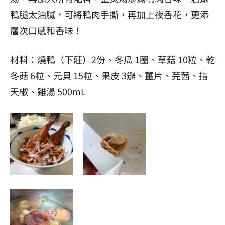
鴨腿太油膩，可將鴨肉手撕，再加上夜香花，更添
層次口感和香味！
材料：燒鴨（下莊）2份、冬瓜 1圈、草菇 10粒、乾
冬菇 6粒、元貝 15粒、果皮 3瓣、薑片、芫茜、指
天椒、雞湯 500mL