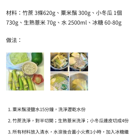
材料：竹蔗 3條620g、粟米鬚 300g、小冬瓜 1個
730g、生熟薏米 70g、水 2500ml、冰糖 60-80g
做法：
粟米鬚浸鹽水15分鐘，洗淨瀝乾水份
竹蔗洗淨，對半切開；生熟薏米洗淨；小冬瓜連皮切成4份
所有材料放入清水，水滾後合蓋小火煮1小時，加入冰糖繼