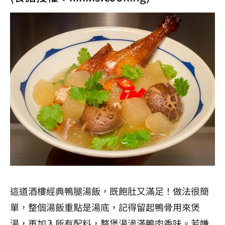
這道酒樓經典鴨腿湯飯，既飽肚又滿足！做法很簡
單，整個湯飯重點是湯底，記得留起鴨骨用來煲
湯，再加入所有配料，整煲湯滲滿鴨肉香味。若嫌