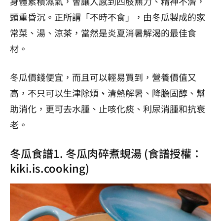
身體累積濕氣，會讓人感到四肢無力、精神不濟，
頭重昏沉。正所謂「不時不食」，由冬瓜製成的家
常菜、湯、涼茶，當然是炎夏消暑解渴的最佳食
材。
冬瓜價錢便宜，而且可以輕易買到，營養價值又
高，不只可以生津除煩
、
清熱解暑、降膽固醇、幫
助消化，更可去水腫、止咳化痰、利尿消腫和抗衰
老。
冬瓜食譜1. 冬瓜肉碎煮蜆湯 (食譜授權：
kiki.is.cooking
)