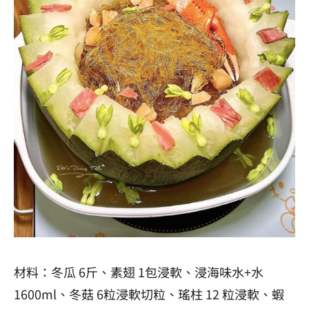
材料：冬瓜 6斤、素翅 1包浸軟、浸海味水+水
1600ml、冬菇 6粒浸軟切粒、瑤柱 12 粒浸軟、蝦