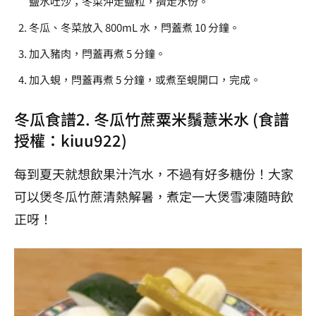
鹽水吐沙；冬菜沖走鹽粒，擠走水份。
冬瓜、冬菜放入 800mL 水，閂蓋煮 10 分鐘。
加入豬肉，閂蓋再煮 5 分鐘。
加入蜆，閂蓋再煮 5 分鐘，或煮至蜆開口，完成。
冬瓜食譜2. 冬瓜竹蔗粟米鬚薏米水 (食譜
授權：
kiuu922
)
每到夏天就想飲果汁汽水，不過有好多糖份！大家
可以煲冬瓜竹蔗清熱解暑，煮定一大煲雪凍隨時飲
正呀！