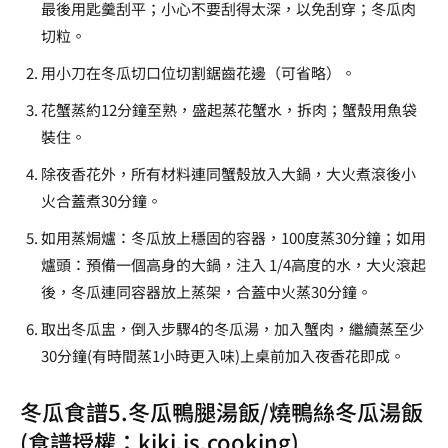
最後用匙羹刮平；小心不要刮得太深，以免刮穿；冬瓜肉
切粒。
用小刀在冬瓜切口位切割鋸齒花邊（可省略）。
花蟹蒸約12分鐘至熟，盛起蒸花蟹水，拆肉；蟹殼用魚袋
裝住。
除夜香花外，所有材料連同蟹殼放入大鍋，大火煮滾後小
火合蓋煮30分鐘。
如用蒸焗爐：冬瓜放上穩固的容器，100度蒸30分鐘；如用
爐頭：預備一個高身的大鍋，注入 1/4高度的水，大火滾起
後，冬瓜連同容器放上蒸架，合蓋中火蒸30分鐘。
取出冬瓜盅，倒入步驟4的冬瓜湯，加入蟹肉，繼續蒸至少
30分鐘(有時間蒸1小時更入味)上桌前加入夜香花即成。
冬瓜食譜5.冬瓜鴨腿湯飯/燒鴨絲冬瓜湯飯
(食譜授權：
kiki.is.cooking
)