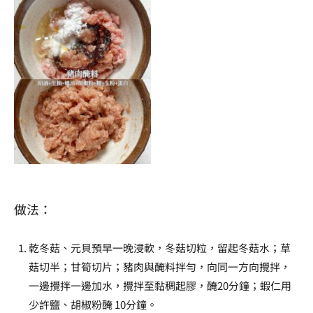
做法：
乾冬菇、元貝預早一晚浸軟，冬菇切粒，留起冬菇水；草
菇切半；甘筍切片；豬肉與醃料拌勻，向同一方向攪拌，
一邊攪拌一邊加水，攪拌至黏稠起膠，醃20分鐘；蝦仁用
少許鹽、胡椒粉醃 10分鐘。