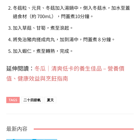
冬菇粒、元貝、冬菇加入湯鍋中，倒入冬菇水，加水至蓋
過食材（約 700mL），閂蓋煮10分鐘。
加入草菇、甘筍，煮至滾起。
將免治豬肉搓成肉丸，加到湯中，閂蓋煮 8 分鐘。
加入蝦仁，煮至轉熟，完成。
延伸閱讀：
冬瓜｜清爽低卡的養生佳品 – 營養價
值、健康效益與烹飪指南
TAGS
二十四節氣
夏天
最新內容