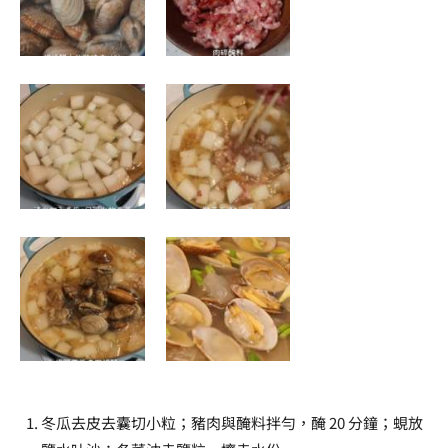
冬瓜去皮去囊切小粒；豬肉與醃料拌勻，醃 20 分鐘；蜆放