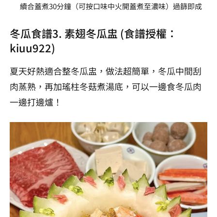
續合蓋煮30分鐘（可按口味中火開蓋煮至濃味）過篩即成
冬瓜食譜3. 素翅冬瓜盅 (食譜授權：
kiuu922
)
夏天好熱適合整冬瓜盅，做法超簡單，冬瓜中間刮
肉蒸熟，再加瑤柱冬菇煮湯底，可以一邊食冬瓜肉
一邊打邊爐！