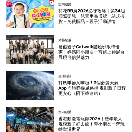
室內遊樂
荷花BB展2026必睇攻略｜第34屆
國際嬰兒、兒童用品博覽一站式掃
貨＋免費贈品＋親子活動詳情
才藝發展
暑假親子Catwalk體驗班限時優
惠！媽媽同小朋友一齊踏上伸展台
展現自信與魅力
生活熱話
打風季節又嚟啦！3個必裝天氣
App 即時睇颱風路徑 規劃親子日程
更安心（附下載連結）
室內遊樂
香港動漫電玩節2026｜歷年最大
規模親子好去處！帶小朋友一齊玩
轉動漫世界