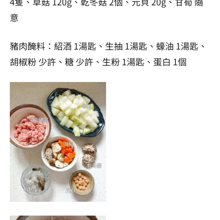
4隻、草菇 120g、乾冬菇 2個、元貝 20g、甘筍 隨
意
豬肉醃料：紹酒 1湯匙、生抽 1湯匙、蠔油 1湯匙、
胡椒粉 少許、糖 少許、生粉 1湯匙、蛋白 1個