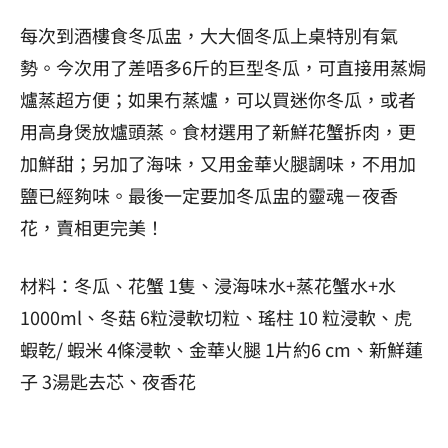
⁡每次到酒樓食冬瓜盅，大大個冬瓜上桌特別有氣
勢。今次用了差唔多6斤的巨型冬瓜，可直接用蒸焗
爐蒸超方便；如果冇蒸爐，可以買迷你冬瓜，或者
用高身煲放爐頭蒸。食材選用了新鮮花蟹拆肉，更
加鮮甜；另加了海味，又用金華火腿調味，不用加
鹽已經夠味。️最後一定要加冬瓜盅的靈魂－夜香
花，賣相更完美！
材料：冬瓜、花蟹 1隻、浸海味水+蒸花蟹水+水
1000ml、冬菇 6粒浸軟切粒、瑤柱 10 粒浸軟、虎
蝦乾/ 蝦米 4條浸軟、金華火腿 1片約6 cm、新鮮蓮
子 3湯匙去芯、夜香花