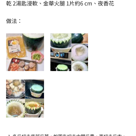
乾 2湯匙浸軟、金華火腿 1片約6 cm、夜香花
做法：