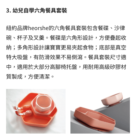
3. 幼兒自學六角餐具套裝
紐約品牌heorshe的六角餐具套裝包含餐碟、沙律
碗、杯子及叉羹。餐碟是六角形設計，方便疊起收
納；多角形設計讓寶寶更易夾起食物；底部是真空
特大吸盤，有防滑效果不易倒瀉。餐具套裝尺寸適
中，適用於大部分高腳椅托盤，用耐用高級矽膠材
質製成，方便清潔。