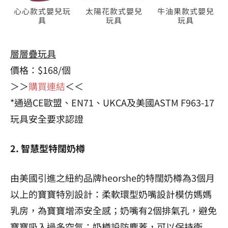
心心款式嬰兒玩
太陽花款式嬰兒
牛油果款式嬰兒
具
玩具
玩具
層層疊玩具
價格：$168/個
＞＞
購買連結
＜＜
*通過CE歐盟、EN71、UKCA及美國ASTM F963-17
玩具安全要求認證
2. 智慧型特闊奶樽
由美國引進之紐約品牌heorshe的特闊奶樽為3個月
以上的寶寶特別設計：柔軟環型奶嘴設計模仿媽媽
乳房，為寶寶增添安全感；奶嘴有2個排氣孔，避免
寶寶吸入過多空氣；奶樽設防塵蓋，可以保持衛