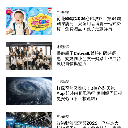
室內遊樂
荷花BB展2026必睇攻略｜第34屆
國際嬰兒、兒童用品博覽一站式掃
貨＋免費贈品＋親子活動詳情
才藝發展
暑假親子Catwalk體驗班限時優
惠！媽媽同小朋友一齊踏上伸展台
展現自信與魅力
生活熱話
打風季節又嚟啦！3個必裝天氣
App 即時睇颱風路徑 規劃親子日程
更安心（附下載連結）
室內遊樂
香港動漫電玩節2026｜歷年最大