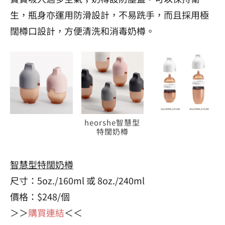
生，瓶身亦運用防滑設計，不易跣手，而且採用極
闊樽口設計，方便清洗和消毒奶樽。
heorshe智慧型
特闊奶樽
智慧型特闊奶樽
尺寸：5oz./160ml 或 8oz./240ml
價格：$248/個
＞＞
購買連結
＜＜