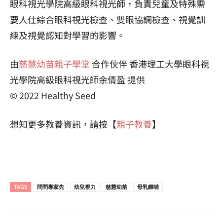
眼科視光學院高級眼科視光師，負責兒童及特殊需
要人仕綜合眼科視光檢查、雙眼協調檢查、視覺訓
練及視覺認知對學習的影響。
由
慈慧幼苗親子學堂
合作伙伴 香港理工大學眼科視
光學院高級眼科視光師余倩盈 提供
© 2022 Healthy Seed
想知更多教養資訊，請按【
親子教養
】
TAGS
問問專家先
幼兒視力
慈慧幼苗
母乳餵哺