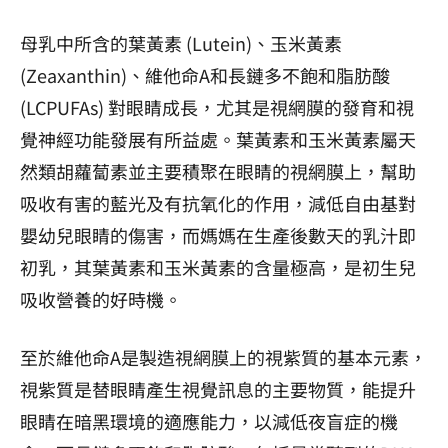
母乳中所含的葉黃素 (Lutein)、玉米黃素
(Zeaxanthin)、維他命A和長鏈多不飽和脂肪酸
(LCPUFAs) 對眼睛成長，尤其是視網膜的發育和視
覺神經功能發展有所益處。葉黃素和玉米黃素屬天
然類胡蘿蔔素並主要積聚在眼睛的視網膜上，幫助
吸收有害的藍光及有抗氧化的作用，減低自由基對
嬰幼兒眼睛的傷害，而媽媽在生產後數天的乳汁即
初乳，其葉黃素和玉米黃素的含量極高，是初生兒
吸收營養的好時機。
至於維他命A是製造視網膜上的視紫質的基本元素，
視紫質是替眼睛產生視覺訊息的主要物質，能提升
眼睛在暗黑環境的適應能力，以減低夜盲症的機