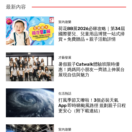
最新內容
室內遊樂
荷花BB展2026必睇攻略｜第34屆
國際嬰兒、兒童用品博覽一站式掃
貨＋免費贈品＋親子活動詳情
才藝發展
暑假親子Catwalk體驗班限時優
惠！媽媽同小朋友一齊踏上伸展台
展現自信與魅力
生活熱話
打風季節又嚟啦！3個必裝天氣
App 即時睇颱風路徑 規劃親子日程
更安心（附下載連結）
室內遊樂