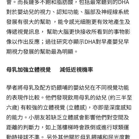
會。而長鏈多不飽和脂肪酸，包括最常聽到的DHA
對於嬰幼兒的視力、認知功能、腦部及神經線系統
發展有很大的幫助 ，能令感光細胞更有效地產生及
傳遞視覺訊息， 幫助大腦更快接收所看到的事物影
像以作出反應；過往研究亦顯示DHA對早產嬰兒早
期視力發展的幫助最為明顯。
母乳加強立體視覺 減低近視機率
學者將母乳及配方奶餵哺的嬰幼兒在不同視覺功能
的表現作比較。他們發現飲用母乳的幼兒 (約三半至
六歲) 有較強的立體視覺 (立體感)，亦即是深度感知
的能力。小朋友若缺乏立體感會影響他們對空間及
距離的判斷力，如上落樓梯時會跌倒或進行球類運
動時接球不準。 另外其他關於母乳餵哺和屈光度數