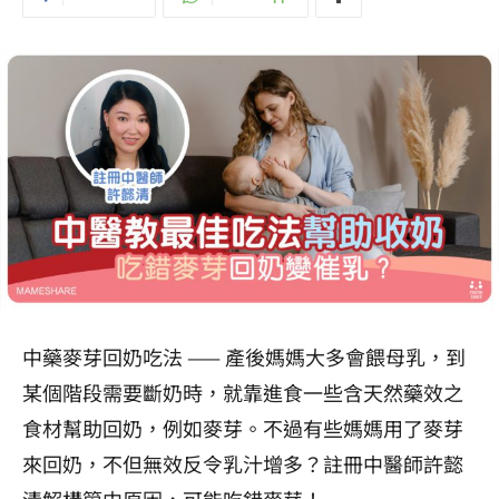
中藥麥芽回奶吃法 —— 產後媽媽大多會餵母乳，到
某個階段需要斷奶時，就靠進食一些含天然藥效之
食材幫助回奶，例如麥芽。不過有些媽媽用了麥芽
來回奶，不但無效反令乳汁增多？註冊中醫師許懿
清解構箇中原因，可能吃錯麥芽！