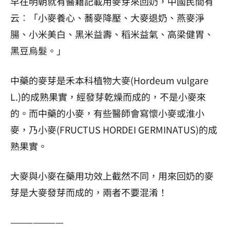
早在明朝就有醫籍記載用麥芽來回奶，中國民間有
云︰「小麥養心、蕎麥降壓、大麥退奶、燕麥淨
腸、小米美白、黑米益壽、稻米益氣、高梁健胃、
黑豆烏髮。」
中藥的麥芽是禾本科植物大麥(Hordeum vulgare
L.)的成熟果實，經發芽乾燥而成的，不是小麥來
的。而中藥的小麥，有些醫師會寫懷小麥或淮小
麥，乃小麥(FRUCTUS HORDEI GERMINATUS)的成
熟果實。
大麥與小麥在藥用功效上截然不同，用來回奶的麥
芽是大麥發芽而成的，兩者不要混淆！
———————