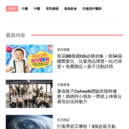
TAGS
中藥
中醫
母乳餵哺
產後飲食
許懿清中醫師
最新內容
室內遊樂
荷花BB展2026必睇攻略｜第34屆
國際嬰兒、兒童用品博覽一站式掃
貨＋免費贈品＋親子活動詳情
才藝發展
暑假親子Catwalk體驗班限時優
惠！媽媽同小朋友一齊踏上伸展台
展現自信與魅力
生活熱話
打風季節又嚟啦！3個必裝天氣