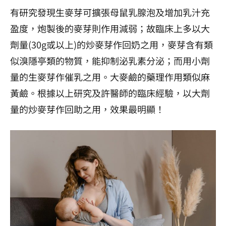
有研究發現生麥芽可擴張母鼠乳腺泡及增加乳汁充
盈度，炮製後的麥芽則作用減弱；故臨床上多以大
劑量(30g或以上)的炒麥芽作回奶之用，麥芽含有類
似溴隱亭類的物質，能抑制泌乳素分泌；而用小劑
量的生麥芽作催乳之用。大麥鹼的藥理作用類似麻
黃鹼。根據以上研究及許醫師的臨床經驗，以大劑
量的炒麥芽作回助之用，效果最明顯！