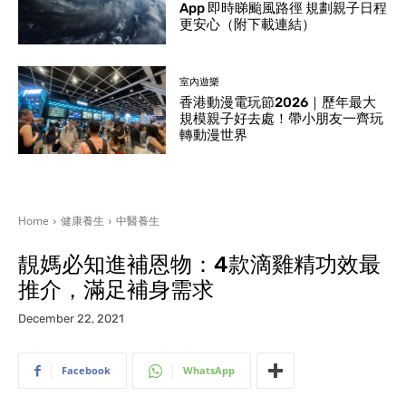
App 即時睇颱風路徑 規劃親子日程
更安心（附下載連結）
室內遊樂
香港動漫電玩節2026｜歷年最大
規模親子好去處！帶小朋友一齊玩
轉動漫世界