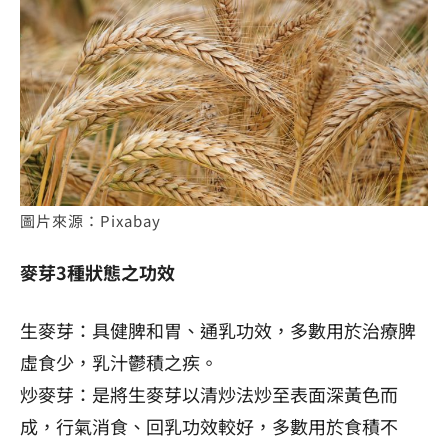
圖片來源：Pixabay
麥芽3種狀態之功效
生麥芽：具健脾和胃、通乳功效，多數用於治療脾
虛食少，乳汁鬱積之疾。
炒麥芽：是將生麥芽以清炒法炒至表面深黃色而
成，行氣消食、回乳功效較好，多數用於食積不