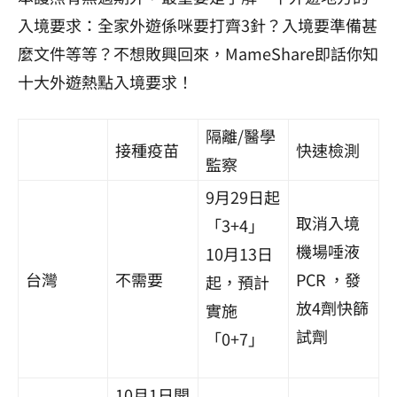
入境要求：全家外遊係咪要打齊3針？入境要準備甚
麼文件等等？不想敗興回來，MameShare即話你知
十大外遊熱點入境要求！
隔離/醫學
接種疫苗
快速檢測
監察
9月29日起
取消入境
「3+4」
機場唾液
10月13日
台灣
不需要
PCR ，發
起，預計
放4劑快篩
實施
試劑
「0+7」
10月1日開