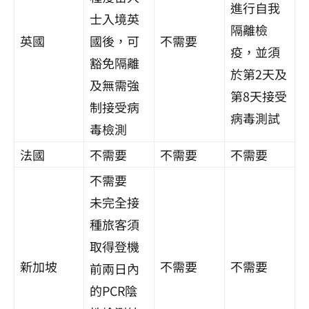
進行自我
士入境英
隔離檢
英國
國後，可
不需要
疫，並須
豁免隔離
於第2天及
及無需強
第8天接受
制接受病
病毒測試
毒檢測
法國
不需要
不需要
不需要
不需要
未完全接
種旅客須
取得登機
新加坡
不需要
不需要
前兩日內
的PCR陰