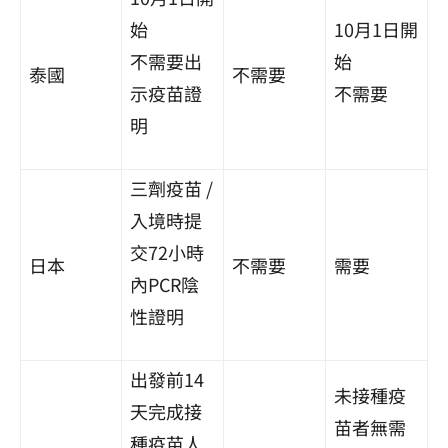
始
10月1日開
不需要出
始
泰國
不需要
示疫苗證
不需要
明
三劑疫苗 /
入境時提
交72小時
日本
不需要
需要
內PCR陰
性證明
出發前14
未接種疫
天完成接
苗者無需
種疫苗人