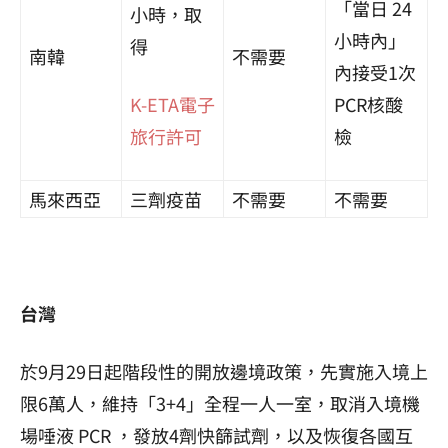
「當日 24
小時，取
小時內」
得
南韓
不需要
內接受1次
K-ETA電子
PCR核酸
旅行許可
檢
馬來西亞
三劑疫苗
不需要
不需要
台灣
於9月29日起階段性的開放邊境政策，先實施入境上
限6萬人，維持「3+4」全程一人一室，取消入境機
場唾液 PCR ，發放4劑快篩試劑，以及恢復各國互