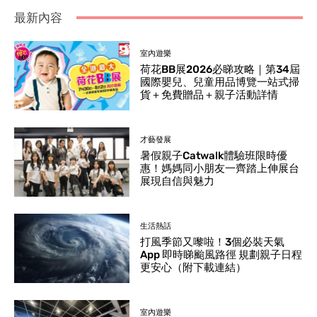
最新內容
室內遊樂
荷花BB展2026必睇攻略｜第34屆
國際嬰兒、兒童用品博覽一站式掃
貨＋免費贈品＋親子活動詳情
才藝發展
暑假親子Catwalk體驗班限時優
惠！媽媽同小朋友一齊踏上伸展台
展現自信與魅力
生活熱話
打風季節又嚟啦！3個必裝天氣
App 即時睇颱風路徑 規劃親子日程
更安心（附下載連結）
室內遊樂