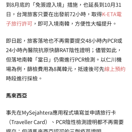
到8月底的「免簽證入境」措施，也延長到10月31
日，台灣旅客只要在出發前72小時，取得
K-ETA電
子旅行許可
，即可入境南韓，方便性大幅提升。
即日起，旅客落地也不再需要提交48小時內PCR或
24小時內醫院抗原快篩RAT陰性證明；儘管如此，
但落地南韓「當日」仍需進行PCR檢測。以仁川機
場為例，篩檢費用為8萬韓元，抵達後可先
線上預約
時段進行採檢。
馬來西亞
事先在MySejahtera應用程式填寫並申請旅行卡
（Traveller Card）、PCR陰性檢測證明都不再需要
提交；但須馬來西亞認可的三劑疫苗證明