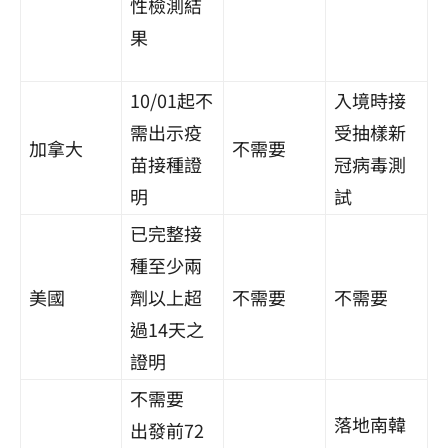
性檢測結
果
10/01起不
入境時接
需出示疫
受抽樣新
加拿大
不需要
苗接種證
冠病毒測
明
試
已完整接
種至少兩
美國
劑以上超
不需要
不需要
過14天之
證明
不需要
落地南韓
出發前72