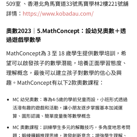
509室 、香港北角馬寶道33號馬寶學林2樓221號舖
詳情：
https://www.kobadau.com/
奧數2023｜5.MathConcept：設幼兒奧數＋透
過遊戲學數學
MathConcept為 3 至 18 歲學生提供數學培訓，希
望可以啟發孩子的數學潛能，培養正面學習態度、
理解概念，最後可以建立孩子對數學的信心及興
趣。MathConcept有以下2款奧數課程：
MC 幼兒奧數：專為4-5歲的學前兒童而設，小班形式透過
活潑有趣的遊戲和活動，讓小朋友逐步掌握基本加減運
算、圖形認識、簡單度量衡等數學概念
MC 奧數課程：訓練學生多元的解難技巧，多角度地思考問
題；鍛練邏輯推理思維，激發創新意念；增強學生理解、