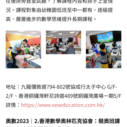
在後排旁首堂試聽，了解課程內容和孩子上堂情
況。課程對象由幼稚園低班至中一都有，逐級提
高、層層進步的數學思維提升長期課程。
地址：九龍彌敦道794-802號協成行太子中心 G/F-
2/F、香港銅鑼灣軒尼詩道489號銅鑼灣廣場一期5/F
詳情：
https://www.xeseducation.com.hk/
奧數2023｜2.香港數學奧林匹克協會：競奧班課