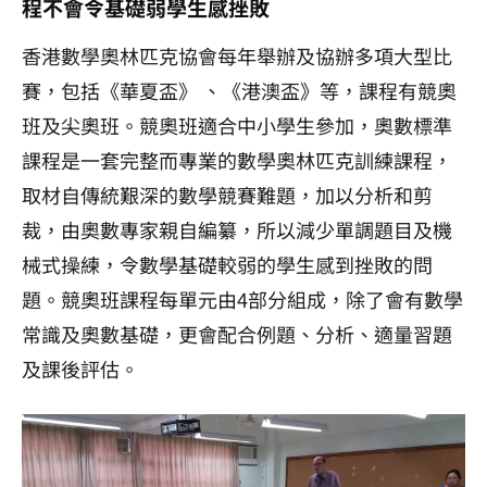
程不會令基礎弱學生感挫敗
香港數學奧林匹克協會每年舉辦及協辦多項大型比
賽，包括《華夏盃》 、《港澳盃》等，課程有競奧
班及尖奧班。競奧班適合中小學生參加，奧數標準
課程是一套完整而專業的數學奧林匹克訓練課程，
取材自傳統艱深的數學競賽難題，加以分析和剪
裁，由奧數專家親自編纂，所以減少單調題目及機
械式操練，令數學基礎較弱的學生感到挫敗的問
題。競奧班課程每單元由4部分組成，除了會有數學
常識及奧數基礎，更會配合例題、分析、適量習題
及課後評估。