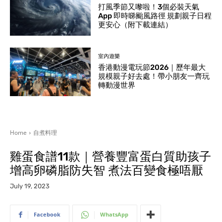
打風季節又嚟啦！3個必裝天氣
App 即時睇颱風路徑 規劃親子日程
更安心（附下載連結）
室內遊樂
香港動漫電玩節2026｜歷年最大
規模親子好去處！帶小朋友一齊玩
轉動漫世界