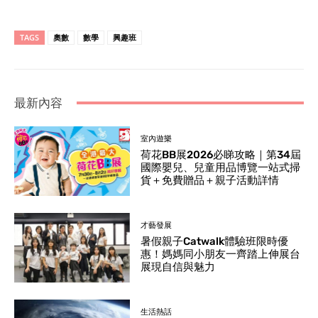
TAGS
奧數
數學
興趣班
最新內容
室內遊樂
荷花BB展2026必睇攻略｜第34屆
國際嬰兒、兒童用品博覽一站式掃
貨＋免費贈品＋親子活動詳情
才藝發展
暑假親子Catwalk體驗班限時優
惠！媽媽同小朋友一齊踏上伸展台
展現自信與魅力
生活熱話