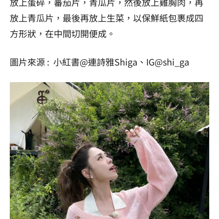
放上蛋碎，蕃茄片，青瓜片，然後放上雞胸肉，再
放上青瓜片，最後再放上生菜，以保鮮紙包裹成四
方形狀，在中間切開便成。
圖片來源 : 小紅書@連詩雅Shiga、IG@shi_ga