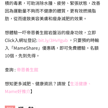
積的毒素，可助消除水腫、疲勞、緊張狀態，改善
因為運動量不夠而不健康的體質，更有效燃燒脂
肪，從而達致美容美膚和瘦身減肥的效果。
想體驗一吓
帝恩養生館
岩盤浴的瘦身功效，立即
Click入網址登記:
bit.ly/3HvYgub
，只要預約時輸
入「MameShare」優惠碼，即可免費體驗。名額
10個
，先到先得。
查詢 :
帝恩養生館
想知更多減肥、健康資訊？請按【
生活健康
、
Mame好推介
】
TAGS
減肥
瘦身