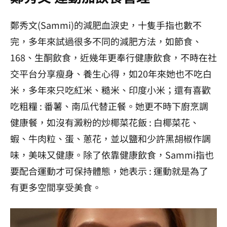
鄭秀文(Sammi)的減肥血淚史，十隻手指也數不
完，多年來試過很多不同的減肥方法，如節食、
168、生酮飲食，近幾年更奉行健康飲食，不時在社
交平台分享瘦身、養生心得，如20年來她也不吃白
米，多年來只吃紅米、糙米、印度小米；還有喜歡
吃粗糧 : 番薯、南瓜代替正餐。她更不時下廚烹調
健康餐，如沒有澱粉的炒椰菜花飯
: 白椰菜花、
蝦、牛肉粒、蛋、蔥花，並以鹽和少許黑胡椒作調
味，
美味又健康。除了依靠健康飲食，Sammi指也
要配合運動才可保持體態，她表示 : 運動就是為了
有更多空間享受美食。