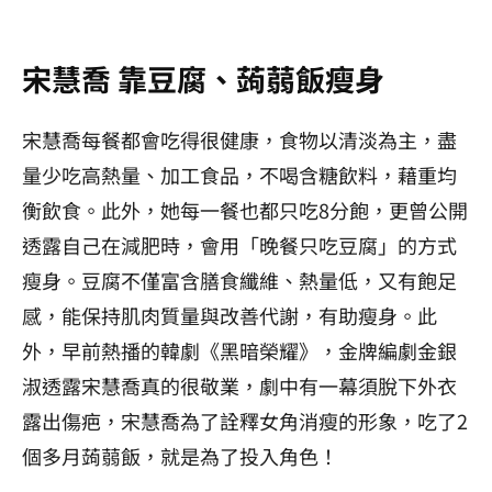
宋慧喬 靠豆腐、
蒟蒻飯瘦身
宋慧喬每餐都會吃得很健康，食物以清淡為主，盡
量少吃高熱量、加工食品，不喝含糖飲料，藉重均
衡飲食。此外，她每一餐也都只吃8分飽，更曾公開
透露自己在減肥時，會用「晚餐只吃豆腐」的方式
瘦身。豆腐不僅富含膳食纖維、熱量低，又有飽足
感，能保持肌肉質量與改善代謝，有助瘦身。
此
外，早前熱播的韓劇《黑暗榮耀》，金牌編劇金銀
淑透露宋慧喬真的很敬業，劇中有一幕須脫下外衣
露出傷疤，宋慧喬為了詮釋女角消瘦的形象，吃了2
個多月蒟蒻飯，就是為了投入角色！