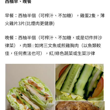
西柚早、晚餐
早餐：西柚半個（可榨汁、不加糖），雞蛋2隻，薄
火雞片3片(比煙肉更健康)
晚餐：西柚半個（可榨汁、不加糖，或是切件拌沙
律菜），肉類 : 如烤三文魚或煎雞胸肉（以魚類較
佳，任何煮法也可），紅/綠色蔬菜或生菜沙律