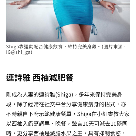
Shiga靠運動配合健康飲食，維持完美身段。(圖片來源 :
IG@shi_ga)
連詩雅 西柚減肥餐
剛成為人妻的連詩雅(Shiga)，多年來保持完美身
段，除了經常在社交平台分享健康瘦身的招式，亦
不時親自下廚示範健康餐單，Shiga在小紅書教大家
以西柚入饌烹調早、晚餐，聲言10天可減去10磅同
時，更分享西柚是減脂水果之王，具有抑制食慾，