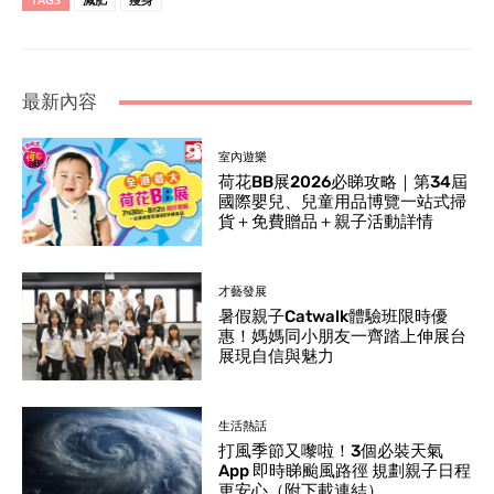
最新內容
室內遊樂
荷花BB展2026必睇攻略｜第34屆
國際嬰兒、兒童用品博覽一站式掃
貨＋免費贈品＋親子活動詳情
才藝發展
暑假親子Catwalk體驗班限時優
惠！媽媽同小朋友一齊踏上伸展台
展現自信與魅力
生活熱話
打風季節又嚟啦！3個必裝天氣
App 即時睇颱風路徑 規劃親子日程
更安心（附下載連結）