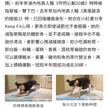
嬌)，
前年參演內地真人騷《怦然心動20歲》時時被
指發福、雙下巴，去年參加內地真人騷《乘風破浪
的姐姐3》時，已回復纖瘦身形。她亦
在小紅書分享
Keep Fit心得
，更
表示即使減肥也不會捱餓
，她的
減脂策略是抗糖飲食，並不是戒糖，過程中也不能
過份清淡，會影響心情減緩速度，如少吃澱粉質，
即白飯、粉麵、蛋糕、香蕉、荔枝等偏甜的食物，
可以選擇糙米、紫薯、雞肉和魚肉等代替主食，再
加上
積極運動，
短短半年間成功減去30磅。
每日也定下運動時間
阿嬌積極運動瘦身