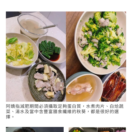
阿嬌指減肥期間必須攝取足夠蛋白質，水煮肉片、白烚蔬
菜、湯水及當中含豐富膳食纖維的秋葵，都是很好的選
擇。