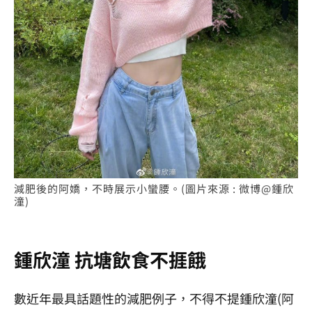
減肥後的阿嬌，不時展示小蠻腰。(圖片來源 : 微博@鍾欣
潼)
鍾欣潼 抗塘飲食不捱餓
數近年最具話題性的減肥例子，不得不提鍾欣潼(阿