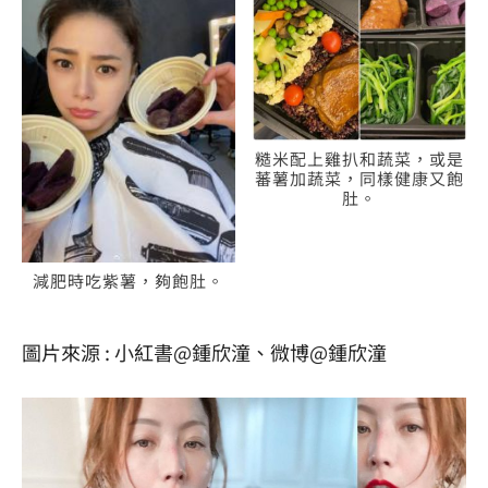
糙米配上雞扒和蔬菜，或是
蕃薯加蔬菜，同樣健康又飽
肚。
減肥時吃紫薯，夠飽肚。
圖片來源 : 小紅書@
鍾欣潼、微博@鍾欣潼