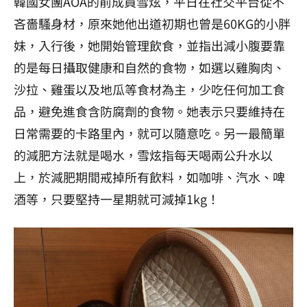
韓國女團AOA的前成員雪炫，平日在社交平台從不
吝嗇騷身材，原來她他出道初期也曾是60KG的小胖
妹，入行後，她開始管理飲食，並
指出減小腹要靠
的是每日攝取健康和自然的食物，如
選以雞胸肉、
沙拉、雞蛋以及地瓜等食材為主，
少吃任何加工食
品，避免進食含防腐劑的食物。
她表示只要
維持在
日常需要的卡路里內，就可以隨意吃。另一
最簡單
的減肥方法就是喝水，雪炫指每天喝兩公升水以
上，於減肥期間戒掉所有飲料，如咖啡、汽水、啤
酒等，只要堅持一星期就可減掉1kg！