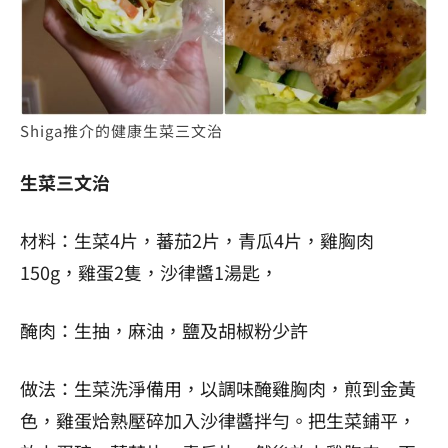
Shiga推介的健康生菜三文治
生菜三文治
材料：生菜4片，蕃茄2片，青瓜4片，雞胸肉
150g，雞蛋2隻，沙律醬1湯匙，
醃肉：生抽，麻油，鹽及胡椒粉少許
做法：生菜洗淨備用，以調味醃雞胸肉，煎到金黃
色，雞蛋烚熟壓碎加入沙律醬拌勻。把生菜鋪平，