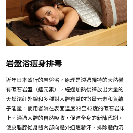
岩盤浴瘦身排毒
近年日本盛行的岩盤浴，原理是透過獨特的天然稀
有礦石岩盤（鐳元素），經過加熱後釋放出大量的
天然遠紅外線和多種對人體有益的微量元素和負離
子能量，使用者躺在表面溫度38至42度的礦石岩床
上，通過人體的自然吸收，促進全身的新陳代謝，
使皮脂腺從身體內部向體外迅速發汗，排除體內沉