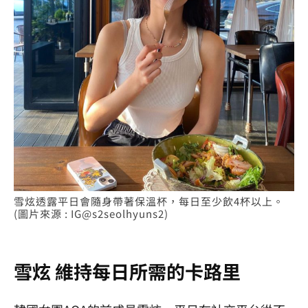
雪炫透露平日會隨身帶著保溫杯，每日至少飲4杯以上。
(圖片來源 : IG@s2seolhyuns2)
雪炫
維持每日所需的卡路里