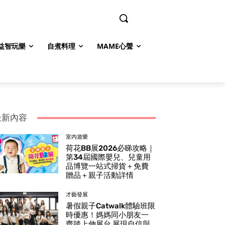
益智玩樂
自煮料理
MAME心聲
最新內容
室內遊樂
荷花BB展2026必睇攻略｜
第34屆國際嬰兒、兒童用
品博覽一站式掃貨＋免費
贈品＋親子活動詳情
才藝發展
暑假親子Catwalk體驗班限
時優惠！媽媽同小朋友一
齊踏上伸展台 展現自信與