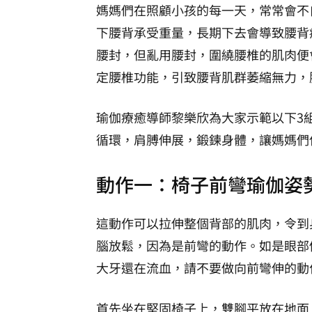
媽媽們在照顧小孩的每一天，常常會不
下腰背承受重量，長期下去會導致腰背
腰封，但亂用腰封，圍繞腰椎的肌肉便
定腰椎功能，引致腰背肌群萎縮無力，
瑜伽療癒導師黎樂欣為大家示範以下3
循環，肩膊伸展，鍛鍊身體，讓媽媽們
動作一：椅子前彎瑜伽姿
這動作可以拉伸整個背部的肌肉，令到
腦放鬆，因為是前彎的動作。如是眼部
大牙還在流血，請不要做向前彎伸的動
首先坐在堅固椅子上，雙腳平放在地面