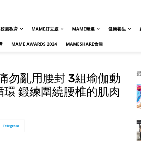
校園教育
MAME好去處
MAME精選
健康養生
購
MAME AWARDS 2024
MAMESHARE會員
痛勿亂用腰封 3組瑜伽動
循環 鍛練圍繞腰椎的肌肉
Telegram