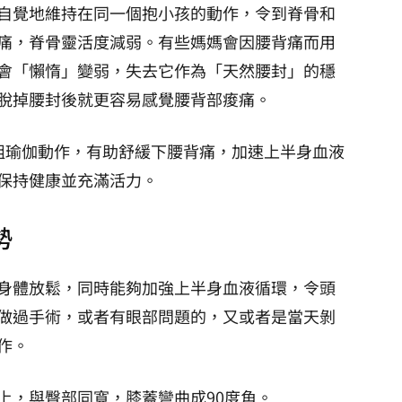
自覺地維持在同一個抱小孩的動作，令到脊骨和
痛，脊骨靈活度減弱。有些媽媽會因腰背痛而用
會「懶惰」變弱，失去它作為「天然腰封」的穩
脫掉腰封後就更容易感覺腰背部痠痛。
組瑜伽動作，有助舒緩下腰背痛，加速上半身血液
保持健康並充滿活力。
勢
身體放鬆，同時能夠加強上半身血液循環，令頭
做過手術，或者有眼部問題的，又或者是當天剝
作。
上，與臀部同寬，膝蓋彎曲成90度角。