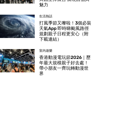
魅力
生活熱話
打風季節又嚟啦！3個必裝
天氣App 即時睇颱風路徑
規劃親子日程更安心（附
下載連結）
室內遊樂
香港動漫電玩節2026｜歷
年最大規模親子好去處！
帶小朋友一齊玩轉動漫世
界