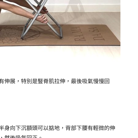
有伸展，特別是豎脊肌拉伸，最後吸氣慢慢回
半身向下沉額頭可以掂地，背部下腰有輕微的伸
，然後吸氣回正。