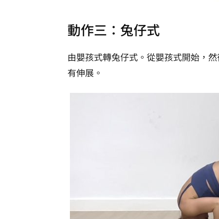
動作三：兔仔式
由嬰孩式轉兔仔式。從嬰孩式開始，然
有伸展。