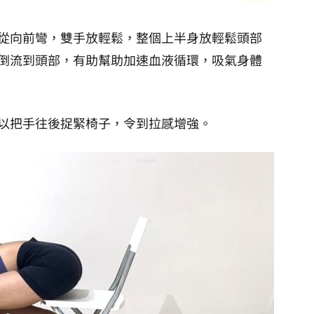
從向前彎，雙手放輕鬆，整個上半身放輕鬆頭部
倒流到頭部，有助幫助加速血液循環，吸氣身體
以把手往後捉緊椅子，令到拉感增強。