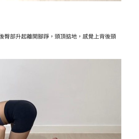
後臀部升起離開腳踭，頭頂掂地，感覺上背後頸