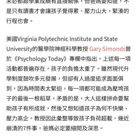
未必都跟學業成績有直接關係，但爸媽要知道，不
是只有讀書才會讓孩子覺得累、壓力山大，緊湊的
行程也會。
美國Virginia Polytechnic Institute and State
University的醫學院神經科學教授
Gary Simonds
曾
於《Psychology Today》專欄中指出，上述每一項
活動都普遍存在，孩子的負擔太重了。雖然現代升
學制度鼓吹多元發展，但卻有人過度追求面面俱
到，因為時間表太緊迫，每一項都可能成為壓垮孩
子的最後一根稻草。矛盾的是，大人這樣拼命要幫
助孩子有所成就，然後又想知道孩子為何不快樂、
壓力高企。教授因此彙整導致孩子負荷超載、幾近
崩潰的7件事，爸媽必定要細閱及深思。