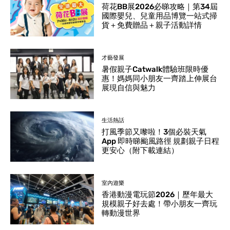
荷花BB展2026必睇攻略｜第34屆
國際嬰兒、兒童用品博覽一站式掃
貨＋免費贈品＋親子活動詳情
才藝發展
暑假親子Catwalk體驗班限時優
惠！媽媽同小朋友一齊踏上伸展台
展現自信與魅力
生活熱話
打風季節又嚟啦！3個必裝天氣
App 即時睇颱風路徑 規劃親子日程
更安心（附下載連結）
室內遊樂
香港動漫電玩節2026｜歷年最大
規模親子好去處！帶小朋友一齊玩
轉動漫世界