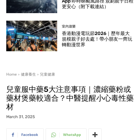
App 即時睇颱風路徑 規劃親子日程
更安心（附下載連結）
室內遊樂
香港動漫電玩節2026｜歷年最大
規模親子好去處！帶小朋友一齊玩
轉動漫世界