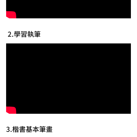
2.學習執筆
3.楷書基本筆畫