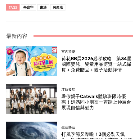
TAGS
學寫字
書法
興趣班
最新內容
室內遊樂
荷花BB展2026必睇攻略｜第34屆
國際嬰兒、兒童用品博覽一站式掃
貨＋免費贈品＋親子活動詳情
才藝發展
暑假親子Catwalk體驗班限時優
惠！媽媽同小朋友一齊踏上伸展台
展現自信與魅力
生活熱話
打風季節又嚟啦！3個必裝天氣