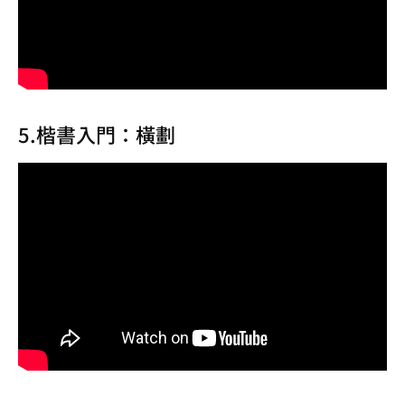
5.楷書入門：橫劃