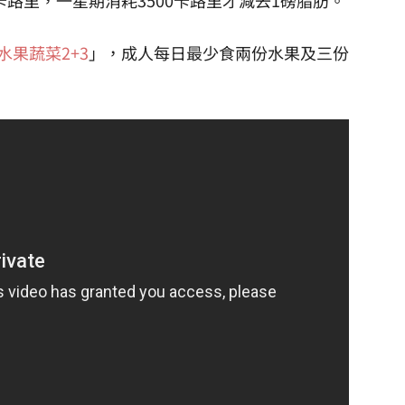
水果蔬菜2+3
」，成人每日最少食兩份水果及三份