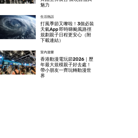
魅力
生活熱話
打風季節又嚟啦！3個必裝
天氣App 即時睇颱風路徑
規劃親子日程更安心（附
下載連結）
室內遊樂
香港動漫電玩節2026｜歷
年最大規模親子好去處！
帶小朋友一齊玩轉動漫世
界