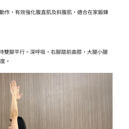
的動作，有效強化腹直肌及斜腹肌，適合在家鍛鍊
持雙腳平行。深呼吸，右腳踏前曲膝，大腿小腿
5度。