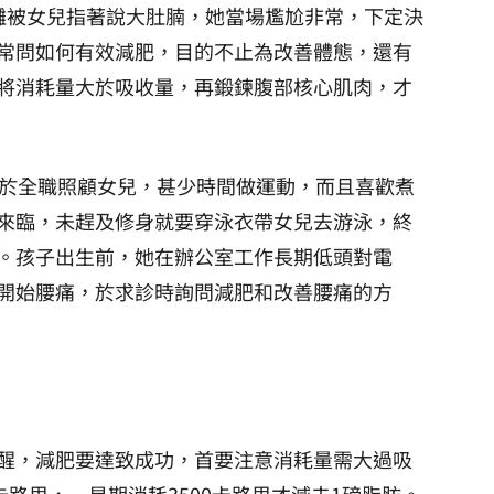
灘被女兒指著說大肚腩，她當場尷尬非常，下定決
常問如何有效減肥，目的不止為改善體態，還有
將消耗量大於吸收量，再鍛鍊腹部核心肌肉，才
由於全職照顧女兒，甚少時間做運動，而且喜歡煮
來臨，未趕及修身就要穿泳衣帶女兒去游泳，終
。孩子出生前，她在辦公室工作長期低頭對電
開始腰痛，於求診時詢問減肥和改善腰痛的方
醒，減肥要達致成功，首要注意消耗量需大過吸
卡路里，一星期消耗3500卡路里才減去1磅脂肪。