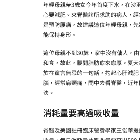
年輕母親帶3歲女今年首度下水，在沙
心要減肥。來脊醫診所求助的病人，經
是預防腰痛，故建議這位年輕母親，先
能保持身形。
這位母親不到30歲，家中沒有傭人，
和食，故此，腰間脂肪愈來愈厚。夏天
於在童言無忌的一句話，扚起心肝減肥
腦，經常肩頸痛，間中去看脊醫，近年
法。
消耗量要高過吸收量
脊醫及美國註冊臨床營養學家王俊華提
收量，每日消耗量比吸收量要高出500