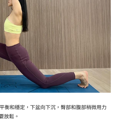
體平衡和穩定，下盆向下沉，臀部和腹部稍微用力
要放鬆。