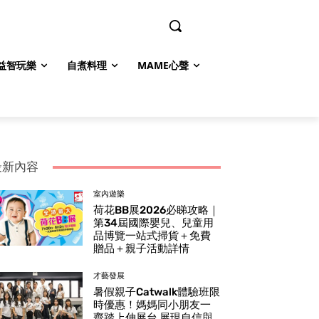
益智玩樂
自煮料理
MAME心聲
最新內容
室內遊樂
荷花BB展2026必睇攻略｜
第34屆國際嬰兒、兒童用
品博覽一站式掃貨＋免費
贈品＋親子活動詳情
才藝發展
暑假親子Catwalk體驗班限
時優惠！媽媽同小朋友一
齊踏上伸展台 展現自信與