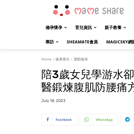
備孕懷孕
育兒資訊
親子教養
專訪
SHEAMATE會員
MAGICSKY網
Home
健康養生
運動健身
陪3歲女兒學游水卻
醫鍛煉腹肌防腰痛
July 18, 2023
Facebook
WhatsApp