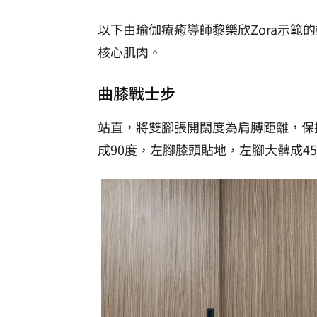
以下由瑜伽療癒導師黎樂欣Zora示範
核心肌肉。
曲膝戰士步
站直，將雙腳張開闊度為肩膊距離，保
成90度，左腳膝頭貼地，左腳大髀成4