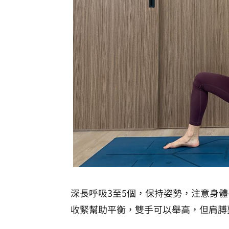
深長呼吸3至5個，保持姿勢，注意身
收緊幫助平衡，雙手可以舉高，但肩膊