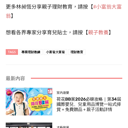
更多林昶恆分享親子理財教育，請按【
#小富翁大富
翁
】
想看各界專家分享育兒貼士，請按【
親子教養
】
TAGS
專業理財教練
小富翁大富翁
理財教育
最新內容
室內遊樂
荷花BB展2026必睇攻略｜第34屆
國際嬰兒、兒童用品博覽一站式掃
貨＋免費贈品＋親子活動詳情
才藝發展