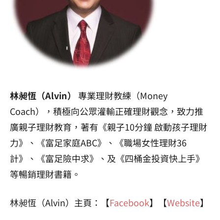
林昶恆（Alvin）
專業理財教練（Money
Coach），積極向公眾灌輸正確理財觀念，致力推
廣親子理財教育，著有《親子10分鐘 啟動孩子理財
力》、《富足家庭ABC》、《職場女性理財36
計》、《富足險中求》、及《四桶金投資快上手》
等暢銷理財書籍。
林昶恆（Alvin）主頁：【
Facebook
】【
Website
】