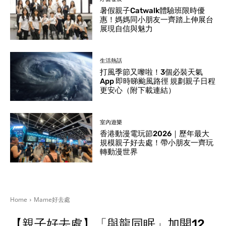
暑假親子Catwalk體驗班限時優
惠！媽媽同小朋友一齊踏上伸展台
展現自信與魅力
生活熱話
打風季節又嚟啦！3個必裝天氣
App 即時睇颱風路徑 規劃親子日程
更安心（附下載連結）
室內遊樂
香港動漫電玩節2026｜歷年最大
規模親子好去處！帶小朋友一齊玩
轉動漫世界