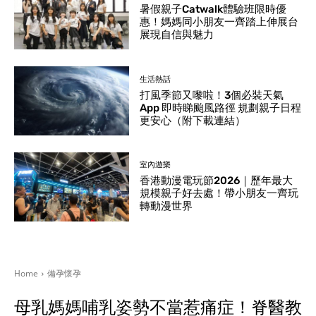
暑假親子Catwalk體驗班限時優
惠！媽媽同小朋友一齊踏上伸展台
展現自信與魅力
生活熱話
打風季節又嚟啦！3個必裝天氣
App 即時睇颱風路徑 規劃親子日程
更安心（附下載連結）
室內遊樂
香港動漫電玩節2026｜歷年最大
規模親子好去處！帶小朋友一齊玩
轉動漫世界