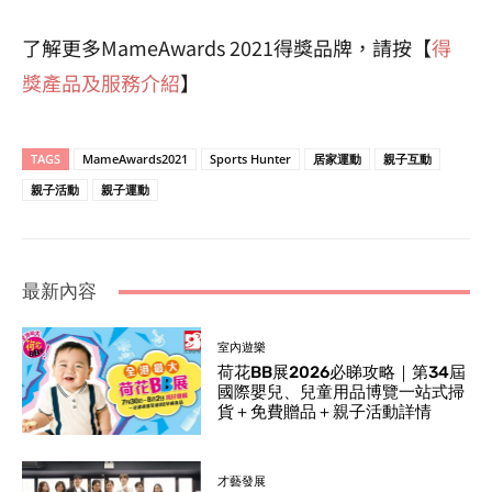
了解更多MameAwards 2021得獎品牌，請按【
得
獎產品及服務介紹
】
TAGS
MameAwards2021
Sports Hunter
居家運動
親子互動
親子活動
親子運動
最新內容
室內遊樂
荷花BB展2026必睇攻略｜第34屆
國際嬰兒、兒童用品博覽一站式掃
貨＋免費贈品＋親子活動詳情
才藝發展