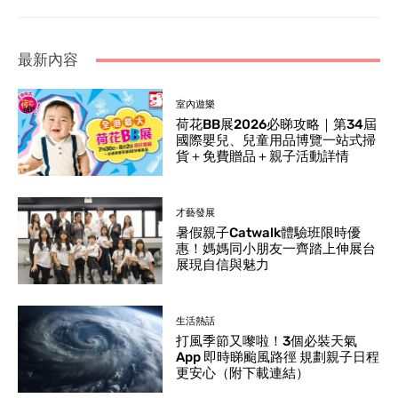
最新內容
室內遊樂
荷花BB展2026必睇攻略｜第34屆
國際嬰兒、兒童用品博覽一站式掃
貨＋免費贈品＋親子活動詳情
才藝發展
暑假親子Catwalk體驗班限時優
惠！媽媽同小朋友一齊踏上伸展台
展現自信與魅力
生活熱話
打風季節又嚟啦！3個必裝天氣
App 即時睇颱風路徑 規劃親子日程
更安心（附下載連結）