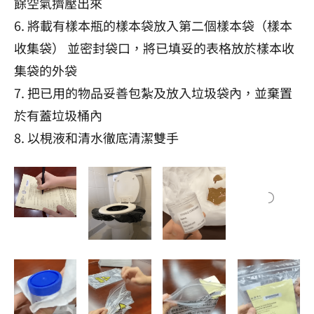
餘空氣擠壓出來
6. 將載有樣本瓶的樣本袋放入第二個樣本袋（樣本
收集袋） 並密封袋口，將已填妥的表格放於樣本收
集袋的外袋
7. 把已用的物品妥善包紮及放入垃圾袋內，並棄置
於有蓋垃圾桶內
8. 以梘液和清水徹底清潔雙手