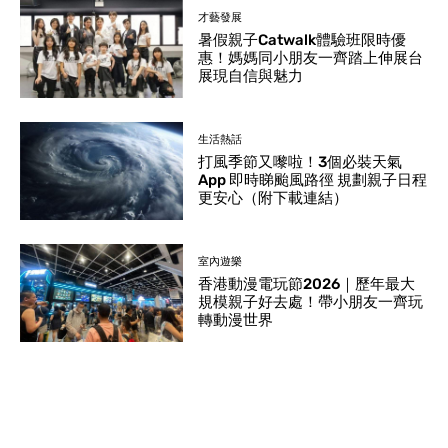
才藝發展
暑假親子Catwalk體驗班限時優
惠！媽媽同小朋友一齊踏上伸展台
展現自信與魅力
生活熱話
打風季節又嚟啦！3個必裝天氣
App 即時睇颱風路徑 規劃親子日程
更安心（附下載連結）
室內遊樂
香港動漫電玩節2026｜歷年最大
規模親子好去處！帶小朋友一齊玩
轉動漫世界