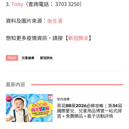
3.
Toby
（查詢電話： 3703 3250）
資料及圖片來源：
衞生署
想知更多疫情資訊，請按【
新冠肺炎
】
TAGS
兒童健康
新冠肺炎
最新內容
室內遊樂
荷花BB展2026必睇攻略｜第34屆
國際嬰兒、兒童用品博覽一站式掃
貨＋免費贈品＋親子活動詳情