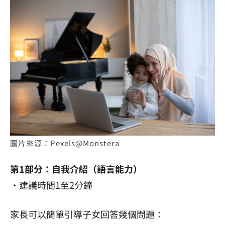
圖片來源：Pexels@Monstera
第1部分：自我介紹（語言能力）
・建議時間1至2分鐘
家長可以簡單引導子女回答幾個問題：