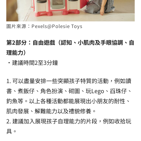
圖片來源：Pexels@Polesie Toys
第2部分：自由遊戲（認知、小肌肉及手眼協調、自
理能力）
・建議時間2至3分鐘
1. 可以盡量安排一些突顯孩子特質的活動，例如讀
書、煮飯仔、角色扮演、砌圖、玩Lego、舀珠仔、
釣魚等。以上各種活動都能展現出小朋友的耐性、
肌肉發展、解難能力以及禮貌修養。
2. 建議加入展現孩子自理能力的片段，例如收拾玩
具。