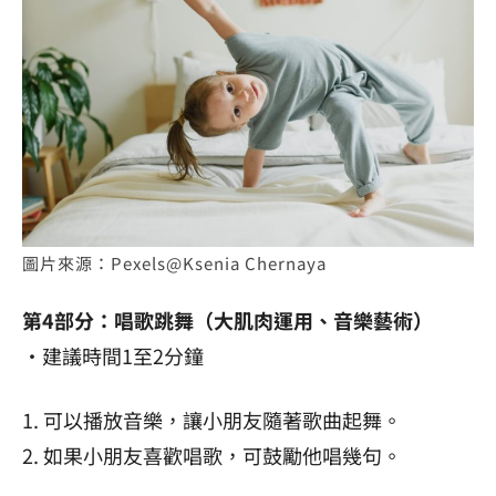
圖片來源：Pexels@Ksenia Chernaya
第4部分：唱歌跳舞（大肌肉運用、音樂藝術）
・建議時間1至2分鐘
1. 可以播放音樂，讓小朋友隨著歌曲起舞。
2. 如果小朋友喜歡唱歌，可鼓勵他唱幾句。