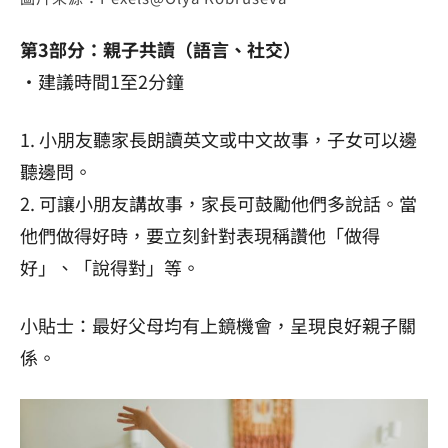
第3部分：親子共讀（語言、社交）
・建議時間1至2分鐘
1. 小朋友聽家長朗讀英文或中文故事，子女可以邊
聽邊問。
2. 可讓小朋友講故事，家長可鼓勵他們多說話。當
他們做得好時，要立刻針對表現稱讚他「做得
好」、「說得對」等。
小貼士：最好父母均有上鏡機會，呈現良好親子關
係。