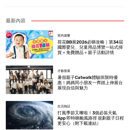
最新內容
室內遊樂
荷花BB展2026必睇攻略｜第34屆
國際嬰兒、兒童用品博覽一站式掃
貨＋免費贈品＋親子活動詳情
才藝發展
暑假親子Catwalk體驗班限時優
惠！媽媽同小朋友一齊踏上伸展台
展現自信與魅力
生活熱話
打風季節又嚟啦！3個必裝天氣
App 即時睇颱風路徑 規劃親子日程
更安心（附下載連結）