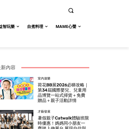
益智玩樂
自煮料理
MAME心聲
最新內容
室內遊樂
荷花BB展2026必睇攻略｜
第34屆國際嬰兒、兒童用
品博覽一站式掃貨＋免費
贈品＋親子活動詳情
才藝發展
暑假親子Catwalk體驗班限
時優惠！媽媽同小朋友一
齊踏上伸展台 展現自信與