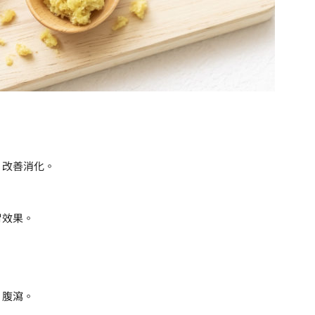
，改善消化。
胃效果。
、腹瀉。