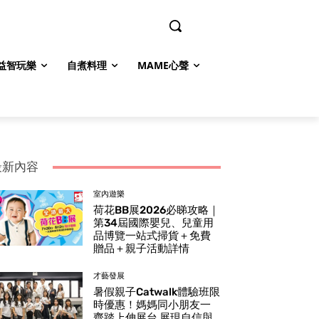
益智玩樂
自煮料理
MAME心聲
最新內容
室內遊樂
荷花BB展2026必睇攻略｜
第34屆國際嬰兒、兒童用
品博覽一站式掃貨＋免費
贈品＋親子活動詳情
才藝發展
暑假親子Catwalk體驗班限
時優惠！媽媽同小朋友一
齊踏上伸展台 展現自信與