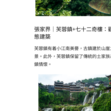
張家界｜
芙蓉鎮+七十二奇樓：
態建築
芙蓉鎮有着小江南美譽，古鎮建於山崖
景。此外，芙蓉鎮保留了傳統的土家族
鎮情懷。