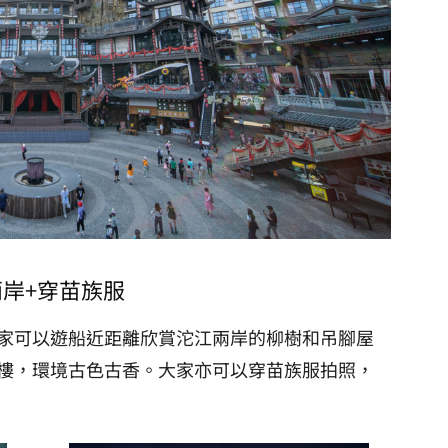
兩岸+穿苗族服
家可以遊船近距離欣賞沱江兩岸的柳樹和吊腳屋
樓，環境古色古香。大家亦可以穿苗族服拍照，