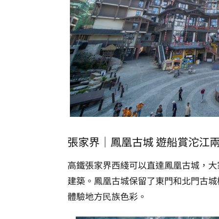
張家界｜鳳凰古城 遊船賞沱江
高鐵張家界西綫可以直達鳳凰古城，大
建築。鳳凰古城保留了東門和北門古城
體驗地方⺠族色彩。