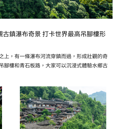
觀古鎮瀑布奇景 打卡世界最高吊腳樓形
之上，有一條瀑布河流穿鎮而過，形成壯觀的奇
吊腳樓和青石板路，大家可以沉浸式體驗水鄉古