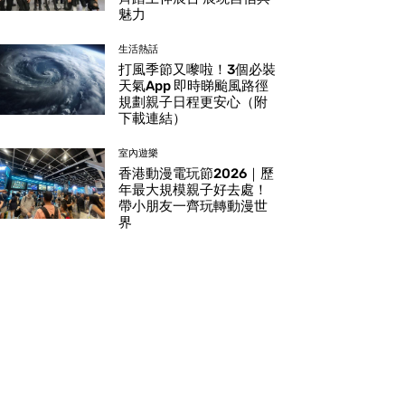
魅力
生活熱話
打風季節又嚟啦！3個必裝
天氣App 即時睇颱風路徑
規劃親子日程更安心（附
下載連結）
室內遊樂
香港動漫電玩節2026｜歷
年最大規模親子好去處！
帶小朋友一齊玩轉動漫世
界