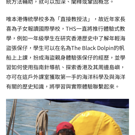
統方法輔助，就可以加深、闡釋或鞏固概念。
唯本港傳統學校多為
「直接教授法」，故近年家長
喜為子女報讀
國際學校
，
THS一直將推行體驗式教
學，
例如一年級學生在研究香港歷史中了解年輕海
盜張保仔，學生可以在名為The Black Dolpin的帆
船上上課，扮成海盜親身體驗張保仔的經歷，並學
習如何使用指南針導航、探索香港及其周邊島嶼，
亦可在這戶外課室獲取第一手的海洋科學及與海洋
有關的歷史知識，將學習與實際體驗聯繫起來。