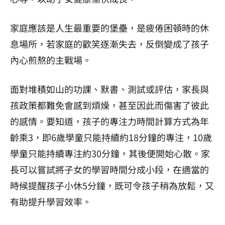
家庭應該是人生最重要的堡壘，是疲倦困頓時的休
息場所，若家庭的歡笑逐漸失去，反倒變成了孩子
內心煎熬的主戰場。
面對堆積如山的功課、默書、測試或評估，家長與
孩政策都難免會感到煩燥，甚至因此而傷害了彼此
的感情。要知道，孩子的專注力時間計算方式為年
齡乘3，即6歲學童只能持續約
18
分鐘的專注，
10
歲
學童只能持續專注約
30
分鐘，其後便開始心散。家
長可以嘗試將子女的學習時間分成小段，在適當的
時候提醒孩子小休5分鐘，既可令孩子稍為放鬆，又
有助提升學習效率。