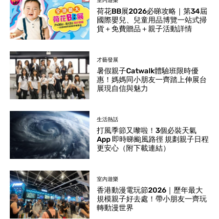
室內遊樂
荷花BB展2026必睇攻略｜第34屆
國際嬰兒、兒童用品博覽一站式掃
貨＋免費贈品＋親子活動詳情
才藝發展
暑假親子Catwalk體驗班限時優
惠！媽媽同小朋友一齊踏上伸展台
展現自信與魅力
生活熱話
打風季節又嚟啦！3個必裝天氣
App 即時睇颱風路徑 規劃親子日程
更安心（附下載連結）
室內遊樂
香港動漫電玩節2026｜歷年最大
規模親子好去處！帶小朋友一齊玩
轉動漫世界