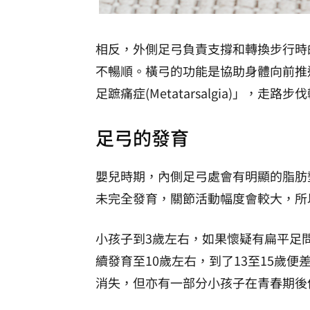
相反，外側足弓負責支撐和轉換步行時
不暢順。橫弓的功能是協助身體向前推
足蹠痛症(Metatarsalgia)」，
足弓的發育
嬰兒時期，內側足弓處會有明顯的脂肪
未完全發育，關節活動幅度會較大，所
小孩子到3歲左右，如果懷疑有扁平足
續發育至10歲左右，到了13至15歲
消失，但亦有一部分小孩子在青春期後