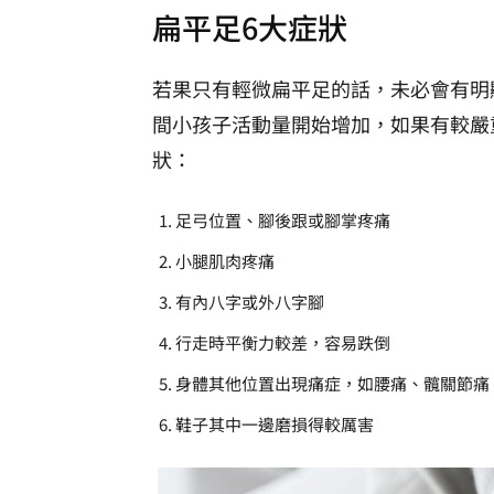
扁平足6大症狀
若果只有輕微扁平足的話，未必會有明
間小孩子活動量開始增加，如果有較嚴
狀：
足弓位置、腳後跟或腳掌疼痛
小腿肌肉疼痛
有內八字或外八字腳
行走時平衡力較差，容易跌倒
身體其他位置出現痛症，如腰痛、髖關節痛
鞋子其中一邊磨損得較厲害