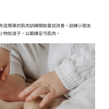
先從簡單的肌肉訓練開始嘗試改善。訓練小朋友
小物如波子，以鍛鍊足弓肌肉。