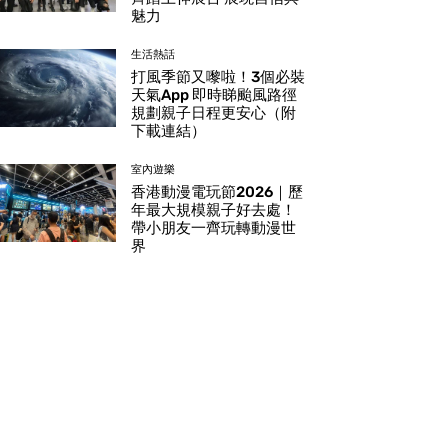
魅力
生活熱話
打風季節又嚟啦！3個必裝
天氣App 即時睇颱風路徑
規劃親子日程更安心（附
下載連結）
室內遊樂
香港動漫電玩節2026｜歷
年最大規模親子好去處！
帶小朋友一齊玩轉動漫世
界