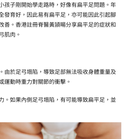
小孩子剛開始學走路時，好像有扁平足問題。年
全發育好，因此易有扁平足，亦可能因此引起腳
改善。香港註冊脊醫黃頴暘分享扁平足的症狀和
弓肌肉。
。由於足弓塌陷，導致足部無法吸收身體重量及
或運動時重力對關節的衝擊。
力。如果內側足弓塌陷，有可能導致扁平足，並