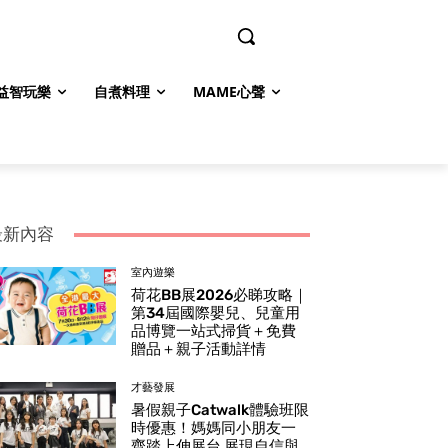
益智玩樂
自煮料理
MAME心聲
最新內容
室內遊樂
荷花BB展2026必睇攻略｜
第34屆國際嬰兒、兒童用
品博覽一站式掃貨＋免費
贈品＋親子活動詳情
才藝發展
暑假親子Catwalk體驗班限
時優惠！媽媽同小朋友一
齊踏上伸展台 展現自信與