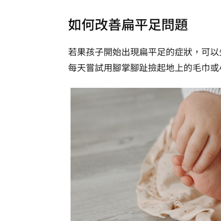
如何改善扁平足問題
若果孩子開始出現扁平足的症狀，可以
每天嘗試用腳掌腳趾撿起地上的毛巾或