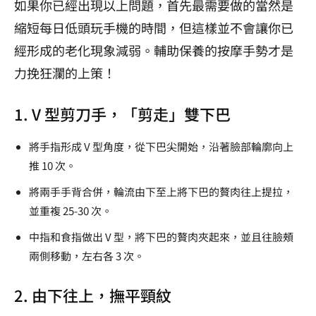
如果你已經出現以上問題，首先最需要做的當然是
縮短每日低頭玩手機的時間，但這樣並不會讓你已
經形成的老化現象減弱。輔助保養的按摩手勢才是
力挽狂瀾的上策！
1. V 型剪刀手，「剪走」雙下巴
將手指形成 V 型角度，從下巴尖開始，沿著臉部輪廓向上
推 10 次。
將兩手手背合併，輪流由下至上將下巴的贅肉往上提拉，
並重複 25-30 次。
中指和食指做出 V 型，將下巴的贅肉夾起來，並且往臉頰
兩側移動，左右各 3 次。
2. 由下往上，撫平頸紋