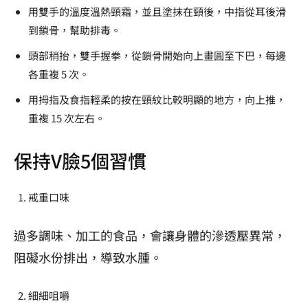
用雙手的溫度溫熱頸霜，並且塗抹在頸後，中指從耳後滑
到鎖骨，幫助排毒。
頭部稍抬，雙手握拳，從鎖骨開始向上畫圓至下巴，每邊
各重複 5 次。
用拇指及食指輕柔的按在頸紋比較明顯的地方，向上推，
重複 15 次左右。
保持V臉5個習慣
戒重口味
過多調味、加工的食品，會讓身體的滲透壓異常，
阻礙水份排出，導致水腫。
細細咀嚼