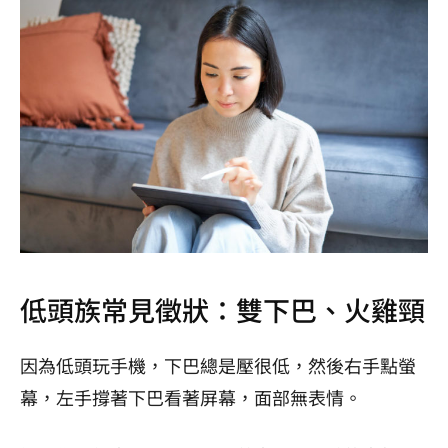
低頭族常見徵狀：雙下巴、火雞頸
因為低頭玩手機，下巴總是壓很低，然後右手點螢
幕，左手撐著下巴看著屏幕，面部無表情。