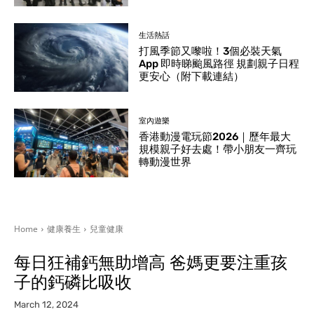
生活熱話
打風季節又嚟啦！3個必裝天氣
App 即時睇颱風路徑 規劃親子日程
更安心（附下載連結）
室內遊樂
香港動漫電玩節2026｜歷年最大
規模親子好去處！帶小朋友一齊玩
轉動漫世界