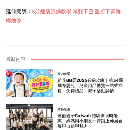
延伸閱讀：
8分鐘瘦臉操教學 減雙下巴 重拾下顎輪
廓線條
最新內容
室內遊樂
荷花BB展2026必睇攻略｜第34屆
國際嬰兒、兒童用品博覽一站式掃
貨＋免費贈品＋親子活動詳情
才藝發展
暑假親子Catwalk體驗班限時優
惠！媽媽同小朋友一齊踏上伸展台
展現自信與魅力