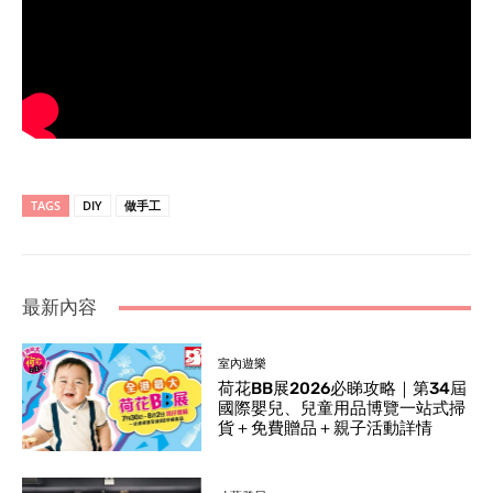
TAGS
DIY
做手工
最新內容
室內遊樂
荷花BB展2026必睇攻略｜第34屆
國際嬰兒、兒童用品博覽一站式掃
貨＋免費贈品＋親子活動詳情