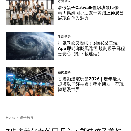
才藝發展
暑假親子Catwalk體驗班限時優
惠！媽媽同小朋友一齊踏上伸展台
展現自信與魅力
生活熱話
打風季節又嚟啦！3個必裝天氣
App 即時睇颱風路徑 規劃親子日程
更安心（附下載連結）
室內遊樂
香港動漫電玩節2026｜歷年最大
規模親子好去處！帶小朋友一齊玩
轉動漫世界