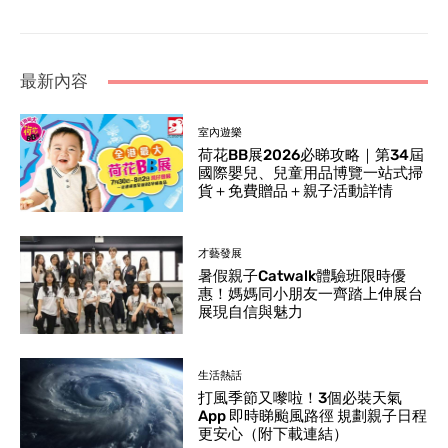
最新內容
室內遊樂
荷花BB展2026必睇攻略｜第34屆
國際嬰兒、兒童用品博覽一站式掃
貨＋免費贈品＋親子活動詳情
才藝發展
暑假親子Catwalk體驗班限時優
惠！媽媽同小朋友一齊踏上伸展台
展現自信與魅力
生活熱話
打風季節又嚟啦！3個必裝天氣
App 即時睇颱風路徑 規劃親子日程
更安心（附下載連結）