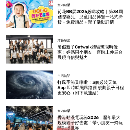
室內遊樂
荷花BB展2026必睇攻略｜第34屆
國際嬰兒、兒童用品博覽一站式掃
貨＋免費贈品＋親子活動詳情
才藝發展
暑假親子Catwalk體驗班限時優
惠！媽媽同小朋友一齊踏上伸展台
展現自信與魅力
生活熱話
打風季節又嚟啦！3個必裝天氣
App 即時睇颱風路徑 規劃親子日程
更安心（附下載連結）
室內遊樂
香港動漫電玩節2026｜歷年最大
規模親子好去處！帶小朋友一齊玩
轉動漫世界