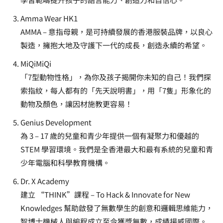
Amma Wear HK1
AMMA – 意指母親，是可持續發展的香港服裝品牌，以良心
製造，擁抱大地及守護下一代的成長，創造永續的希望。
MiQiMiQi
「7型動物性格」，為你及孩子揭開你未知的自己！我們探
索指紋，每人都有的「先天說明書」，用「7隻」形象化的
動物及顏色，讓因材施教更容易！
Genius Development
為 3 – 17 歲的兒童和青少年提供一個有凝聚力和優越的
STEM 學習環境。我們是全香港最大和最有系統的兒童和青
少年電腦和科學教育機構。
Dr. X Academy
建立 “THINK”課程 – To Hack & Innovate for New
Knowledges 幫助啟發了無數學生的創意和邏輯思維能力，
智博士機械人與編程成立至今獲獎無數，成績揚威國際。