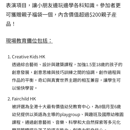
表演項目，讓小朋友邊玩邊學各科知識。參加者更
可獲贈親子福袋一個，內含價值超過$200親子産
品！
現場教育攤位包括：
Creative Kids HK
透過綜合藝術、設計與建築課程，加強1.5至18歲的孩子的
創意發展，創意思維與技巧訓練之間的協調，創作過程與
作品的平衡，奇幻與真實世界主題的相互兼容，讓學生可
以愉快學習。
Fairchild HK
被評選為全港十大最有價值幼兒教育中心，為8個月至6歲
幼兒提供以英語為主導的playgroup、興趣班及國際幼稚園
課程，通過創意藝術、音樂、科學和大自然探索等多元化
學習範疇提升孩子的語言能力、創造力和自信心。