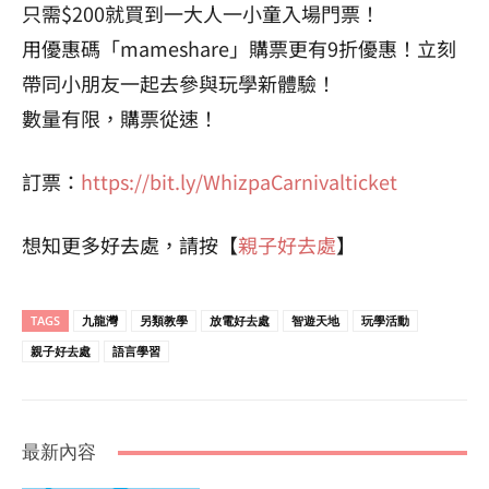
只需$200就買到一大人一小童入場門票！
用優惠碼「mameshare」購票更有9折優惠！立刻
帶同小朋友一起去參與玩學新體驗！
數量有限，購票從速！
訂票：
https://bit.ly/WhizpaCarnivalticket
想知更多好去處，請按【
親子好去處
】
TAGS
九龍灣
另類教學
放電好去處
智遊天地
玩學活動
親子好去處
語言學習
最新內容