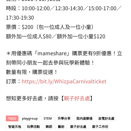
時段：10:00-12:00／12:30-14:30／15:00-17:00／
17:30-19:30
票價：$200（包一位成人及一位小童）
額外加一位成人$80／額外加一位小童$120
＊用優惠碼「mameshare」購票更有9折優惠！立
刻帶同小朋友一起去參與玩學新體驗！
數量有限，購票從速！
訂票：
https://bit.ly/WhizpaCarnivalticket
想知更多好去處，請按【
親子好去處
】
TAGS
playgroup
STEM
升學分享
室內遊樂場
放電好去處
智遊天地
玩學活動
舞蹈
藝術
親子好去處
親子工作坊