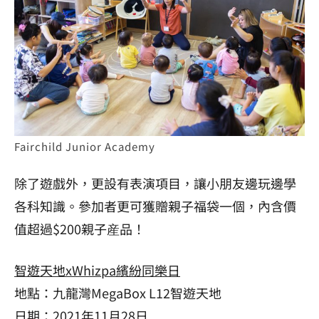
Fairchild Junior Academy
除了遊戲外，更設有表演項目，讓小朋友邊玩邊學
各科知識。參加者更可獲贈親子福袋一個，內含價
值超過$200親子産品！
智遊天地xWhizpa繽紛同樂日
地點：九龍灣MegaBox L12智遊天地
日期：2021年11月28日