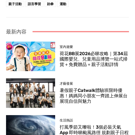
親子活動
語言學習
跆拳
運動
最新內容
室內遊樂
荷花BB展2026必睇攻略｜第34屆
國際嬰兒、兒童用品博覽一站式掃
貨＋免費贈品＋親子活動詳情
才藝發展
暑假親子Catwalk體驗班限時優
惠！媽媽同小朋友一齊踏上伸展台
展現自信與魅力
生活熱話
打風季節又嚟啦！3個必裝天氣
App 即時睇颱風路徑 規劃親子日程