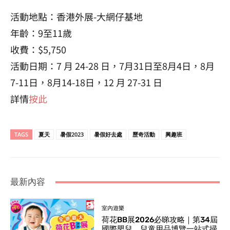
活動地點：香港外展-大網仔基地
年齡：9至11歲
收費：$5,750
活動日期：7 月 24-28 日，7月31日至8月4日，8月
7-11日，8月14-18日，12 月 27-31 日
詳情
按此
TAGS
夏天
暑假2023
暑假好去處
歷奇活動
興趣班
最新內容
室內遊樂
荷花BB展2026必睇攻略｜第34屆
國際嬰兒、兒童用品博覽一站式掃