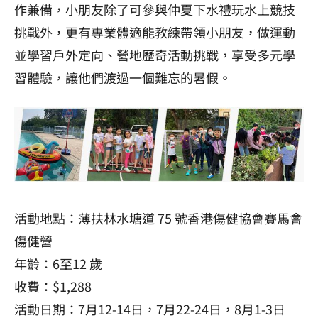
作兼備，小朋友除了可參與仲夏下水禮玩水上競技
挑戰外，更有專業體適能教練帶領小朋友，做運動
並學習戶外定向、營地歷奇活動挑戰，享受多元學
習體驗，讓他們渡過一個難忘的暑假。
活動地點：薄扶林水塘道 75 號香港傷健協會賽馬會
傷健營
年齡：6至12 歲
收費：$1,288
活動日期：7月12-14日，7月22-24日，8月1-3日