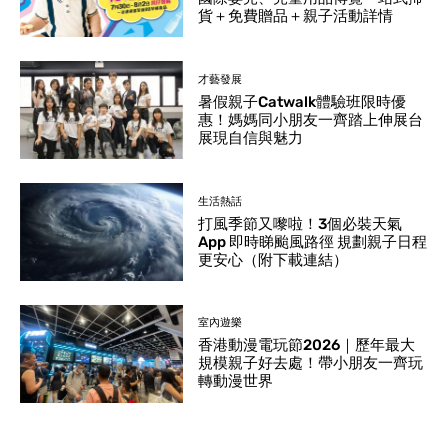
貨＋免費贈品＋親子活動詳情
才藝發展
暑假親子Catwalk體驗班限時優
惠！媽媽同小朋友一齊踏上伸展台
展現自信與魅力
生活熱話
打風季節又嚟啦！3個必裝天氣
App 即時睇颱風路徑 規劃親子日程
更安心（附下載連結）
室內遊樂
香港動漫電玩節2026｜歷年最大
規模親子好去處！帶小朋友一齊玩
轉動漫世界