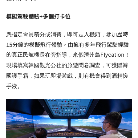
模擬駕駛體驗+多個打卡位
歷時
憑指定會員積分或消費，即可走入機頭，參加
15分鐘的模擬飛行體驗，由擁有多年飛行駕駛經驗
的真正
民航機長在旁指導，來個
濟州島Flycation！
現場填寫韓國觀光公社的旅遊問卷調查，可獲贈韓
國護手霜，如果玩即場遊戲，則有機會得到酒精搓
手液。