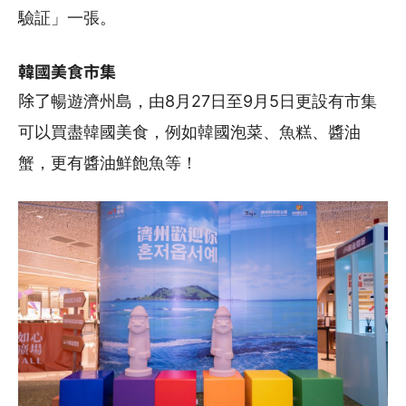
驗証」一張。
韓國美食市集
除了
暢遊濟州島，由8月27日至9月5日更設有市集
可以買盡韓國美食，例如
韓國泡菜、
魚糕、醬油
蟹，更有醬油鮮飽魚等！