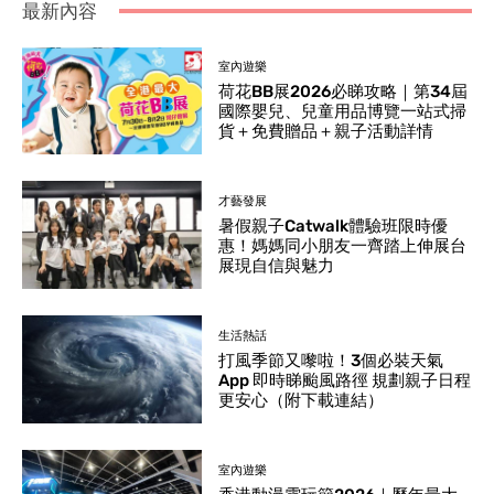
最新內容
室內遊樂
荷花BB展2026必睇攻略｜第34屆
國際嬰兒、兒童用品博覽一站式掃
貨＋免費贈品＋親子活動詳情
才藝發展
暑假親子Catwalk體驗班限時優
惠！媽媽同小朋友一齊踏上伸展台
展現自信與魅力
生活熱話
打風季節又嚟啦！3個必裝天氣
App 即時睇颱風路徑 規劃親子日程
更安心（附下載連結）
室內遊樂