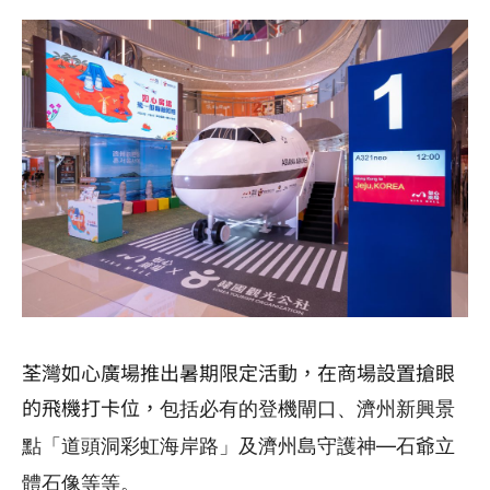
荃灣如心廣場推出暑期限定活動，在商場設置搶眼
的飛機打卡位，
包括必有的
登機閘口、
濟州新興景
點「道頭洞彩虹海岸路」及
濟州島守護神—石爺立
體石像等等。