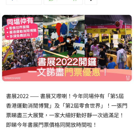
書展2022 —— 書展又嚟喇！今年同場仲有「第5屆
香港運動消閒博覽」及「第2屆零食世界」！一張門
票睇盡三大展覽，一家大細好動好靜一次過滿足！
即睇今年書展門票價格同開放時間啦！