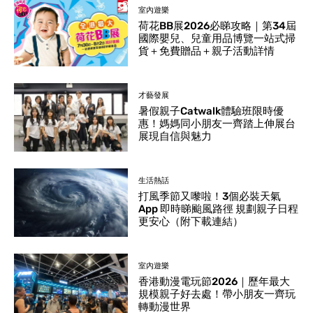
室內遊樂
荷花BB展2026必睇攻略｜第34屆
國際嬰兒、兒童用品博覽一站式掃
貨＋免費贈品＋親子活動詳情
才藝發展
暑假親子Catwalk體驗班限時優
惠！媽媽同小朋友一齊踏上伸展台
展現自信與魅力
生活熱話
打風季節又嚟啦！3個必裝天氣
App 即時睇颱風路徑 規劃親子日程
更安心（附下載連結）
室內遊樂
香港動漫電玩節2026｜歷年最大
規模親子好去處！帶小朋友一齊玩
轉動漫世界