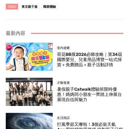
TAGS
東京親子遊
職業體驗
最新內容
室內遊樂
荷花BB展2026必睇攻略｜第34屆
國際嬰兒、兒童用品博覽一站式掃
貨＋免費贈品＋親子活動詳情
才藝發展
暑假親子Catwalk體驗班限時優
惠！媽媽同小朋友一齊踏上伸展台
展現自信與魅力
生活熱話
打風季節又嚟啦！3個必裝天氣