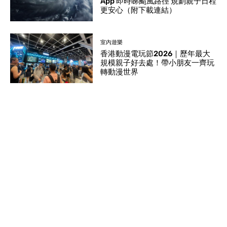
App 即時睇颱風路徑 規劃親子日程
更安心（附下載連結）
室內遊樂
香港動漫電玩節2026｜歷年最大
規模親子好去處！帶小朋友一齊玩
轉動漫世界