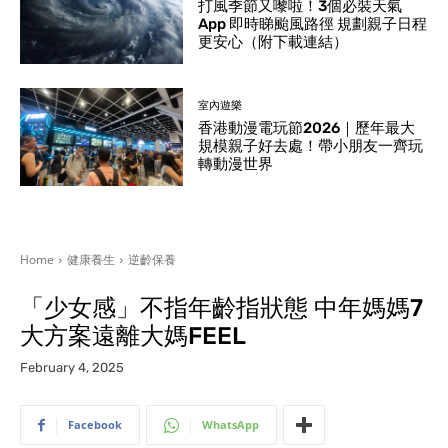
打風季節又嚟啦！3個必裝天氣
App 即時睇颱風路徑 規劃親子日程
更安心（附下載連結）
室內遊樂
香港動漫電玩節2026｜歷年最大
規模親子好去處！帶小朋友一齊玩
轉動漫世界