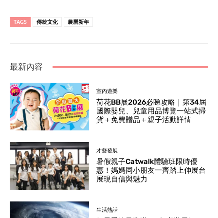
TAGS
傳統文化
農曆新年
最新內容
室內遊樂
荷花BB展2026必睇攻略｜第34屆
國際嬰兒、兒童用品博覽一站式掃
貨＋免費贈品＋親子活動詳情
才藝發展
暑假親子Catwalk體驗班限時優
惠！媽媽同小朋友一齊踏上伸展台
展現自信與魅力
生活熱話