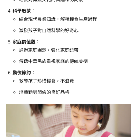
科學啟蒙
：
結合現代農業知識，解釋糧食生產過程
激發孩子對自然科學的好奇心
家庭價值觀
：
通過家庭團聚，強化家庭紐帶
傳遞中華民族重視家庭的傳統美德
勤儉節約
：
教導孩子珍惜糧食，不浪費
培養勤勞節儉的良好品格