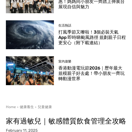
惠！媽媽同小朋友一齊踏上伸展台
展現自信與魅力
生活熱話
打風季節又嚟啦！3個必裝天氣
App 即時睇颱風路徑 規劃親子日程
更安心（附下載連結）
室內遊樂
香港動漫電玩節2026｜歷年最大
規模親子好去處！帶小朋友一齊玩
轉動漫世界