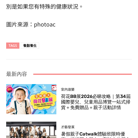
別是如果您有特殊的健康狀況。
圖片來源：photoac
TAGS
養顏養生
最新內容
室內遊樂
荷花BB展2026必睇攻略｜第34屆
國際嬰兒、兒童用品博覽一站式掃
貨＋免費贈品＋親子活動詳情
才藝發展
暑假親子Catwalk體驗班限時優