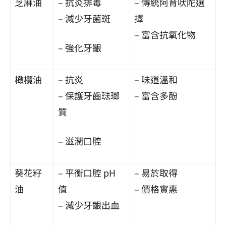
芝麻油
– 抗炎排毒
– 傳統阿育吠陀選
– 減少牙菌斑
擇
– 富含抗氧化物
– 強化牙齦
橄欖油
– 抗炎
– 味道溫和
– 保護牙齒琺瑯
– 富含多酚
質
– 滋潤口腔
葵花籽
– 平衡口腔 pH
– 易於取得
油
值
– 價格實惠
– 減少牙齦出血