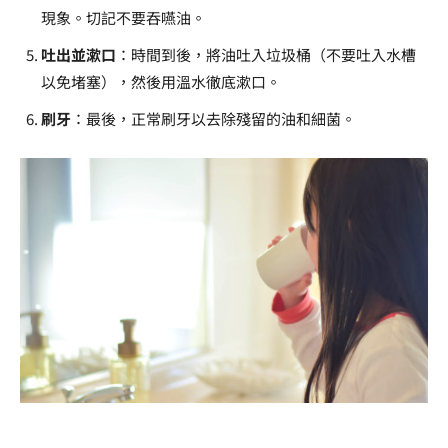
現象。切記不要吞嚥油。
吐出並漱口
：時間到後，將油吐入垃圾桶（不要吐入水槽
以免堵塞），然後用溫水徹底漱口。
刷牙
：最後，正常刷牙以去除殘留的油和細菌。