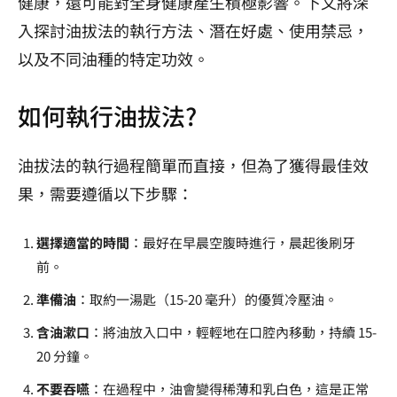
健康，還可能對全身健康產生積極影響。下文將深
入探討油拔法的執行方法、潛在好處、使用禁忌，
以及不同油種的特定功效。
如何執行油拔法?
油拔法的執行過程簡單而直接，但為了獲得最佳效
果，需要遵循以下步驟：
選擇適當的時間
：最好在早晨空腹時進行，晨起後刷牙
前。
準備油
：取約一湯匙（15-20 毫升）的優質冷壓油。
含油漱口
：將油放入口中，輕輕地在口腔內移動，持續 15-
20 分鐘。
不要吞嚥
：在過程中，油會變得稀薄和乳白色，這是正常