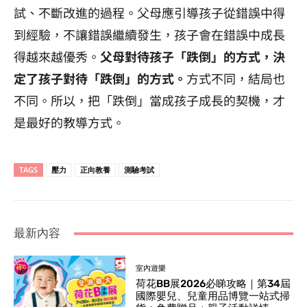
試、不斷改進的過程。
父母應引導孩子從錯誤中得
到經驗，不讓錯誤繼續發生，孩子會在錯誤中成長
得越來越優秀。
父母對待孩子「跌倒」的方式，決
定了孩子對待「跌倒」的方式。
方式不同，結局也
不同。
所以，把「跌倒」當成孩子成長的契機，才
是最好的教導方式。
TAGS
壓力
正向教養
測驗考試
最新內容
室內遊樂
荷花BB展2026必睇攻略｜第34屆
國際嬰兒、兒童用品博覽一站式掃