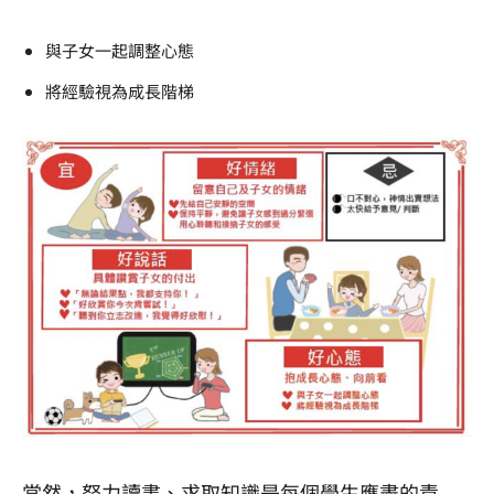
與子女一起調整心態
將經驗視為𢦓長階梯
當然，努力讀書、求取知識是每個學生應盡的責