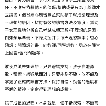
任，不應只依賴他人的催逼/幫助或是只為了獎勵才
去讀書，但爸媽亦應留意並幫助孩子就成績理想及
不理想的原因，探討有效的讀書方法及態度，幫助
子女理性地分析自己考試成績理想/不理想的原因，
例如預早準備，不臨渴掘井；每天溫習課本；留心
聽課；閱讀課外書；向教師/同學請教；勇於在課堂
上回答/發問問題等。
縱使成績未如理想，只要爸媽支持，孩子自能勇
敢、積極、樂觀地面對；只要能勝不驕、敗不餒及
掌握了正確的讀書方法，保持自信、勤奮的態度和
堅毅的精神，定會得到理想的成績。
孩子成長的過程，本身就是一個不斷摸索、不斷嘗