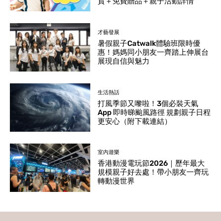
貨＋免費贈品＋親子活動詳情
才藝發展
暑假親子Catwalk體驗班限時優
惠！媽媽同小朋友一齊踏上伸展台
展現自信與魅力
生活熱話
打風季節又嚟啦！3個必裝天氣
App 即時睇颱風路徑 規劃親子日程
更安心（附下載連結）
室內遊樂
香港動漫電玩節2026｜歷年最大
規模親子好去處！帶小朋友一齊玩
轉動漫世界