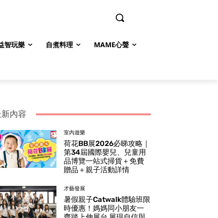
益智玩樂
自煮料理
MAME心聲
最新內容
室內遊樂
荷花BB展2026必睇攻略｜
第34屆國際嬰兒、兒童用
品博覽一站式掃貨＋免費
贈品＋親子活動詳情
才藝發展
暑假親子Catwalk體驗班限
時優惠！媽媽同小朋友一
齊踏上伸展台 展現自信與