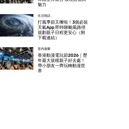
魅力
生活熱話
打風季節又嚟啦！3個必裝
天氣App 即時睇颱風路徑
規劃親子日程更安心（附
下載連結）
室內遊樂
香港動漫電玩節2026｜歷
年最大規模親子好去處！
帶小朋友一齊玩轉動漫世
界