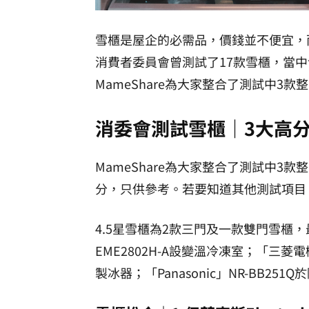
雪櫃是屋企的必需品，價錢並不便宜，
消費者委員會曾測試了17款雪櫃，當
MameShare為大家整合了測試中3款
消委會測試雪櫃｜3大高
MameShare為大家整合了測試中3
分，只供參考。若要知道其他測試項目
4.5星雪櫃為2款三門及一款雙門雪櫃，最特
EME2802H-A設變溫冷凍室；「三菱電機Mits
製冰器；「Panasonic」NR-BB25