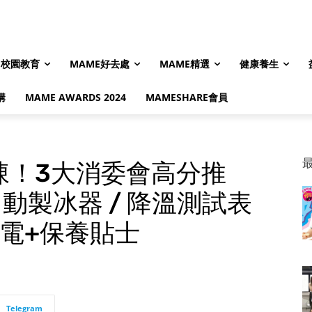
校園教育
MAME好去處
MAME精選
健康養生
購
MAME AWARDS 2024
MAMESHARE會員
凍！3大消委會高分推
動製冰器 / 降溫測試表
電+保養貼士
Telegram