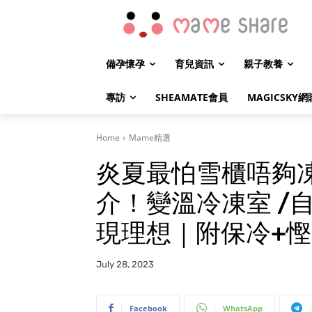
備孕懷孕
育兒資訊
親子教養
專訪
SHEAMATE會員
MAGICSKY網
Home
Mame精選
炎夏最怕雪櫃唔夠
介！變溫冷凍室 /自
現理想｜附保冷+慳
July 28, 2023
Facebook
WhatsApp