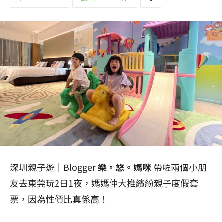
深圳親子遊｜Blogger
樂。悠。媽咪
帶咗兩個小朋
友去東莞玩2日1夜，媽媽仲大推繽紛親子度假套
票，因為性價比真係高！