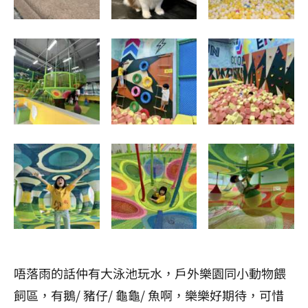
唔落雨的話仲有大泳池玩水，戶外樂園同小動物餵
飼區，有鵝/ 豬仔/ 龜龜/ 魚啊，樂樂好期待，可惜