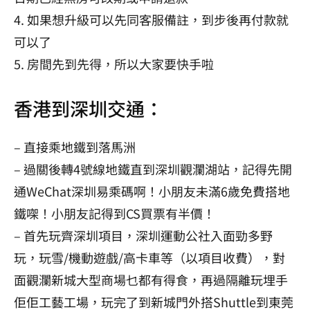
4. 如果想升級可以先同客服備註，到步後再付款就
可以了
5. 房間先到先得，所以大家要快手啦
香港到深圳交通：
– 直接乘地鐵到落馬洲
– 過關後轉4號線地鐵直到深圳觀瀾湖站，記得先開
通WeChat深圳易乘碼啊！小朋友未滿6歲免費搭地
鐵㗎！小朋友記得到CS買票有半價！
– 首先玩齊深圳項目，深圳運動公社入面勁多野
玩，玩雪/機動遊戲/高卡車等（以項目收費），對
面觀瀾新城大型商場乜都有得食，再過隔離玩埋手
佢佢工藝工場，玩完了到新城門外搭Shuttle到東莞