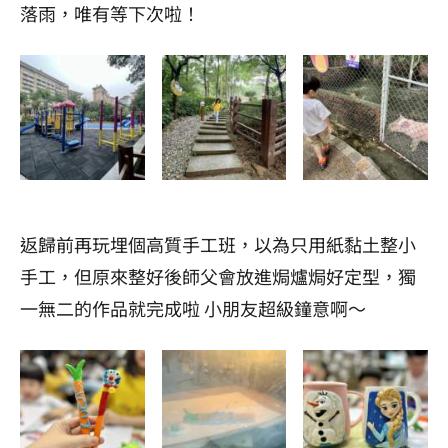
落雨，唯有等下次啦！
返歸前再玩埋個高質手工班，以為只用紙黏土整小
手工，但原來整好後師父會放進焗爐焗好定型，獨
一無二的作品就完成啦 小朋友超級鐘意啊～