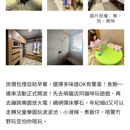
圖片授權：樂。
悠。媽咪
房價包埋自助早餐，選擇多味道OK有驚喜！食飽一
連串活動正式開波！先去萌寵店同貓咪玩遊戲，再
去蹦跳樂園放大電！繩網彈床攀石，年紀細d又可以
走轉兒童樂園玩波波池、小滑梯、煮飯仔，唔驚冇
野玩至怕你唔玩。