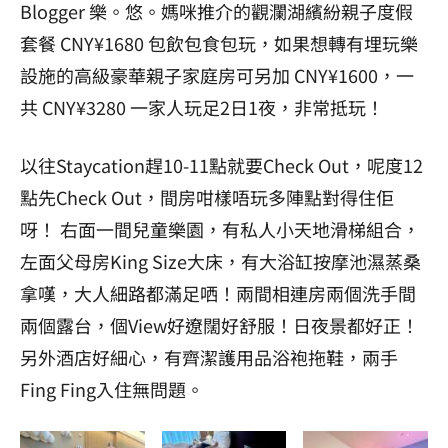
Blogger 樂。悠。媽咪推介的觀瀾湖繽紛親子度假
套餐 CNY¥1680 包飲包食包玩，如果想轉有埋玩樂
設施的高級豪華親子家庭房可另加 CNY¥1600，一
共 CNY¥3280 一家人玩足2日1夜，非常抵玩！
以往Staycation趕10-11點就要Check Out，呢度12
點先Check Out，間房咁樣唔玩多陣點對得住佢
呀！ 右面一間兒童樂園，有私人小天地滑梯組合，
左面父母房King Size大床，有大浴缸按摩池濕蒸桑
拿嘆，大人細路都滿足哂！兩間相連房兩個洗手間
兩個露台，個View好遼闊好舒服！日夜景都好正！
另外酒店好細心，有齊潔護用品浴袍拖鞋，兩手
Fing Fing入住無問題。