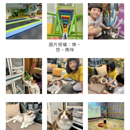
圖片授權：樂。
悠。媽咪