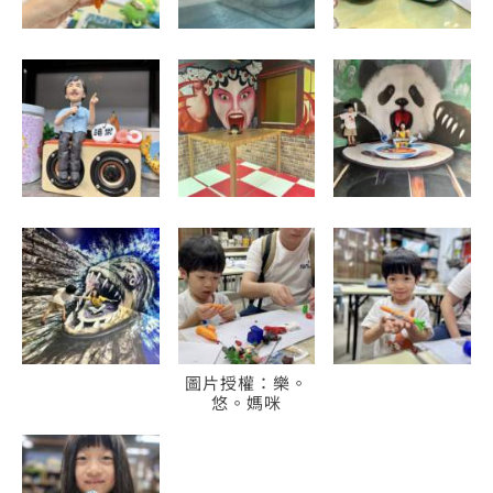
圖片授權：樂。
悠。媽咪