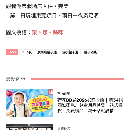
觀瀾湖度假酒店入住，完美！
– 第二日玩埋東莞項目，兩日一夜滿足哂
圖文授權：
樂。悠。媽咪
TAGS
2日1夜
廣東省親子遊
深圳親子遊
親子酒店
最新內容
室內遊樂
荷花BB展2026必睇攻略｜第34屆
國際嬰兒、兒童用品博覽一站式掃
貨＋免費贈品＋親子活動詳情
才藝發展