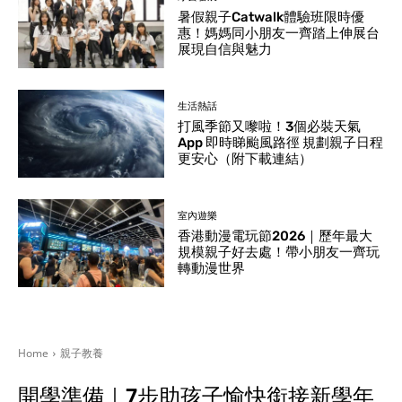
暑假親子Catwalk體驗班限時優
惠！媽媽同小朋友一齊踏上伸展台
展現自信與魅力
生活熱話
打風季節又嚟啦！3個必裝天氣
App 即時睇颱風路徑 規劃親子日程
更安心（附下載連結）
室內遊樂
香港動漫電玩節2026｜歷年最大
規模親子好去處！帶小朋友一齊玩
轉動漫世界