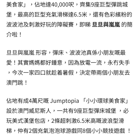
美食家」，佔地達40,000呎，齊集9座巨型彈跳城
堡，最高的巨型充氣滑梯達6.5米，還有色彩繽粉的
波波池及刺激好玩的障礙賽，即睇
旦旦與嵐嵐
的簡
介啦！
旦旦與嵐嵐 形容，彈床、波波池真係小朋友嘅最
愛！其實媽媽都好鍾意，因為放電一流，永冇失手
，今次一家四口就趁着暑假，決定帶兩個小朋友去
澳門跳！
佔地有成4萬尺嘅 Jumptopia 「小小環球美食家」
設於澳門威尼斯人，一共有9座巨型彈床城堡 ，必
玩美式漢堡包店，2條超刺激6.5米高嘅波浪型滑
梯，仲有2個充氣泡泡球游戲同8個小小競技遊戲 ！