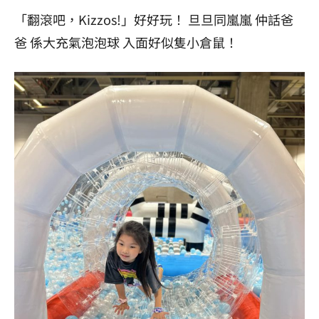
「翻滾吧，Kizzos!」好好玩！ 旦旦同嵐嵐 仲話爸
爸 係大充氣泡泡球 入面好似隻小倉鼠！