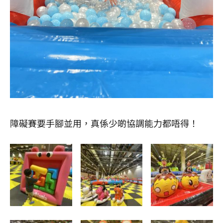
障礙賽要手腳並用，真係少啲協調能力都唔得！