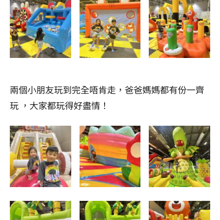
兩個小朋友玩到完全唔肯走，爸爸媽媽都有份一齊
玩 ，大家都玩得好盡情！