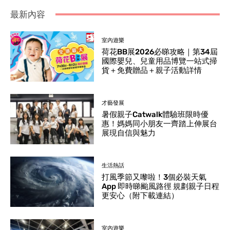
最新內容
室內遊樂
荷花BB展2026必睇攻略｜第34屆
國際嬰兒、兒童用品博覽一站式掃
貨＋免費贈品＋親子活動詳情
才藝發展
暑假親子Catwalk體驗班限時優
惠！媽媽同小朋友一齊踏上伸展台
展現自信與魅力
生活熱話
打風季節又嚟啦！3個必裝天氣
App 即時睇颱風路徑 規劃親子日程
更安心（附下載連結）
室內遊樂