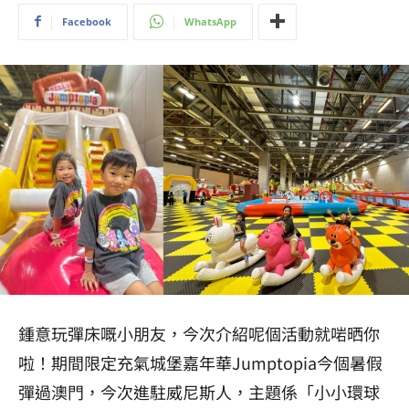
Facebook
WhatsApp
鍾意玩彈床嘅小朋友，今次介紹呢個活動就啱晒你
啦！期間限定充氣城堡嘉年華Jumptopia今個暑假
彈過澳門，今次進駐威尼斯人，主題係「小小環球