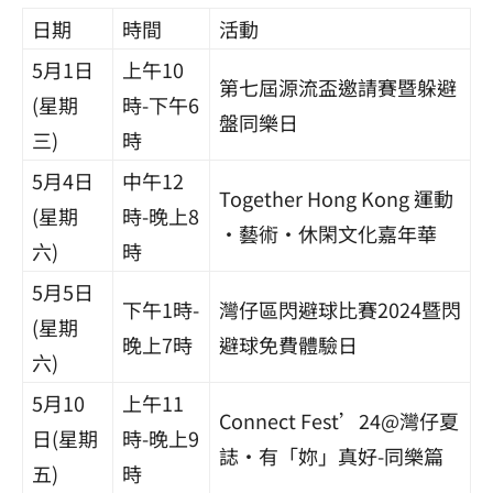
日期
時間
活動
5月1日
上午10
第七屆源流盃邀請賽暨躲避
(星期
時-下午6
盤同樂日
三)
時
5月4日
中午12
Together Hong Kong 運動
(星期
時-晚上8
·藝術·休閑文化嘉年華
六)
時
5月5日
下午1時-
灣仔區閃避球比賽2024暨閃
(星期
晚上7時
避球免費體驗日
六)
5月10
上午11
Connect Fest’24@灣仔夏
日(星期
時-晚上9
誌·有「妳」真好-同樂篇
五)
時