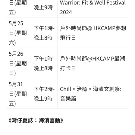
日(星期
Warrior: Fit & Well Festival
晚上9時
五)
2024
5月25
下午1時-
戶外時尚節@ HKCAMP夢想
日(星期
晚上8時
飛行日
六)
5月26
下午1時-
戶外時尚節@HKCAMP最潮
日(星期
晚上8時
打卡日
日)
5月31
下午2時-
Chill。治癒。海濱文創祭:
日(星期
晚上9時
音樂篇
五)
《灣仔夏誌：海濱喜動》