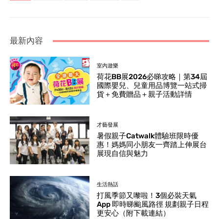
最新內容
室內遊樂
荷花BB展2026必睇攻略｜第34屆
國際嬰兒、兒童用品博覽一站式掃
貨＋免費贈品＋親子活動詳情
才藝發展
暑假親子Catwalk體驗班限時優
惠！媽媽同小朋友一齊踏上伸展台
展現自信與魅力
生活熱話
打風季節又嚟啦！3個必裝天氣
App 即時睇颱風路徑 規劃親子日程
更安心（附下載連結）