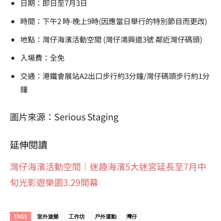
日期：即日至7月3日
時間：下午2 時-晚上9時(因應當日舉行的特別節目而更改)
地點：灣仔海濱活動空間 (灣仔鴻興道3號 鄰近灣仔碼頭)
入場費：全免
交通：港鐵會展站A2出口步行約3分鐘/灣仔碼頭步行約1分
鐘
圖片來源：Serious Staging
延伸閱讀
灣仔海濱活動空間｜迷趣海濱5大迷宮延長至7月中
旬光影遊樂園3.29開幕
TAGS
室外遊樂
工作坊
戶外運動
灣仔