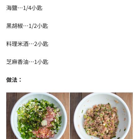
海鹽…1/4小匙
黑胡椒…1/2小匙
料理米酒…2小匙
芝麻香油…1小匙
做法：