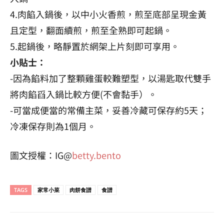
4.肉餡入鍋後，以中小火香煎，煎至底部呈現金黃
且定型，翻面續煎，煎至全熟即可起鍋。
5.起鍋後，略靜置於網架上片刻即可享用。
小貼士：
-因為餡料加了整顆雞蛋較難塑型，以湯匙取代雙手
將肉餡舀入鍋比較方便(不會黏手）。
-可當成便當的常備主菜，妥善冷藏可保存約5天；
冷凍保存則為1個月。
圖文授權：IG@
betty.bento
TAGS
家常小菜
肉餅食譜
食譜