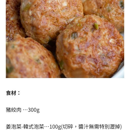
食材：
豬絞肉 …300g
姜泡菜-韓式泡菜…100g(切碎，醬汁無需特別瀝掉)