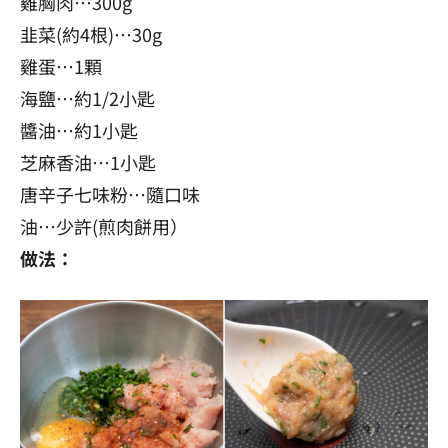
雞胸肉…300g
韭菜(約4根)…30g
雞蛋…1顆
海鹽…約1/2小匙
醬油…約1小匙
芝麻香油…1小匙
唐辛子七味粉…隨口味
油…少許(煎肉餅用）
做法：