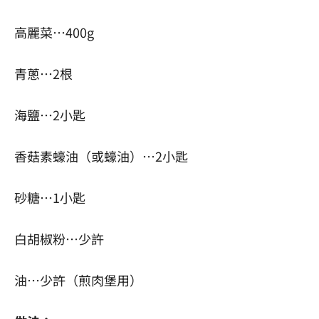
高麗菜…400g
青蔥…2根
海鹽…2小匙
香菇素蠔油（或蠔油）…2小匙
砂糖…1小匙
白胡椒粉…少許
油…少許（煎肉堡用）