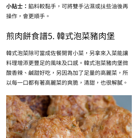
小貼士：
餡料較黏手，可將雙手沾濕或抺些油後再
操作，會更順手。
煎肉餅食譜5.
韓式泡菜豬肉堡
韓式泡菜除可當成佐餐開胃小菜，另拿來入菜能讓
料理增添更豐足的風味及口感。韓式泡菜豬肉堡微
酸香辣、鹹甜好吃，另因為加了足量的高麗菜，所
以每一口都有著高麗菜的爽脆，清甜，也很解膩。