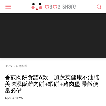
Home
自煮料理
香煎肉餅食譜6款｜加蔬菜健康不油膩
美味添飯雞肉餅+蝦餅+豬肉堡 帶飯便
當必備
April 3, 2025