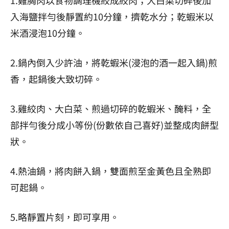
1.雞胸肉以食物調理機絞成絞肉；大白菜切碎後加
入海鹽拌勻後靜置約10分鐘，擠乾水分；乾蝦米以
米酒浸泡10分鐘。
2.鍋內倒入少許油，將乾蝦米(浸泡的酒一起入鍋)煎
香，起鍋後大致切碎。
3.雞絞肉、大白菜、煎過切碎的乾蝦米、醃料，全
部拌勻後分成小等份(份數依自己喜好)並整成肉餅型
狀。
4.熱油鍋，將肉餅入鍋，雙面煎至金黃色且全熟即
可起鍋。
5.略靜置片刻，即可享用。