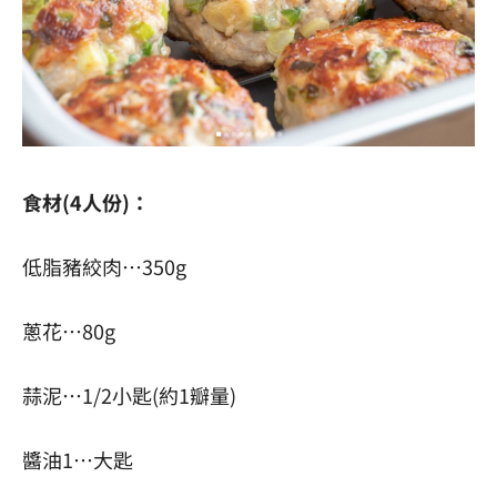
食材(4人份)：
低脂豬絞肉…350g
蔥花…80g
蒜泥…1/2小匙(約1瓣量)
醬油1…大匙