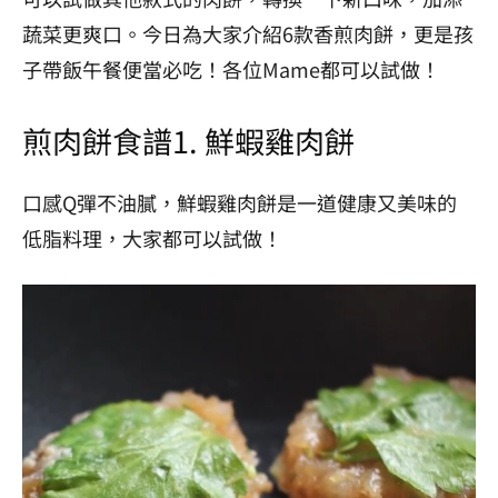
蔬菜更爽口
。
今日為大家介紹6款香煎肉餅，更是孩
子帶飯午餐便當必吃！各位Mame都可以試做！
煎肉餅食譜1.
鮮蝦雞肉餅
口感Q彈不油膩，鮮蝦雞肉餅是一道健康又美味的
低脂料理，大家都可以試做！