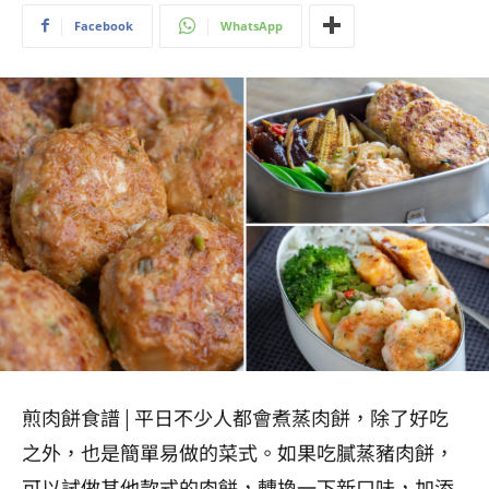
Facebook
WhatsApp
煎肉餅食譜 | 平日不少人都會煮蒸肉餅，除了好吃
之外，也是簡單易做的菜式。如果吃
膩
蒸豬肉餅
，
可以試做其他款式的
肉餅，轉換一下新口味，加添