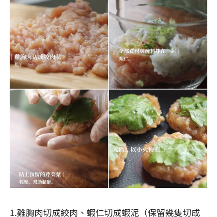
1.雞胸肉切成絞肉、蝦仁切成蝦泥（保留幾隻切成