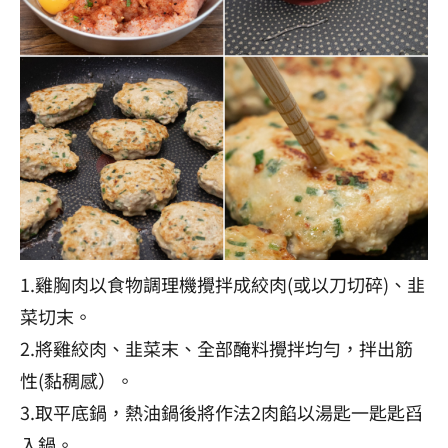
1.雞胸肉以食物調理機攪拌成絞肉(或以刀切碎)、韭
菜切末。
2.將雞絞肉、韭菜末、全部醃料攪拌均勻，拌出筋
性(黏稠感）。
3.取平底鍋，熱油鍋後將作法2肉餡以湯匙一匙匙舀
入鍋。