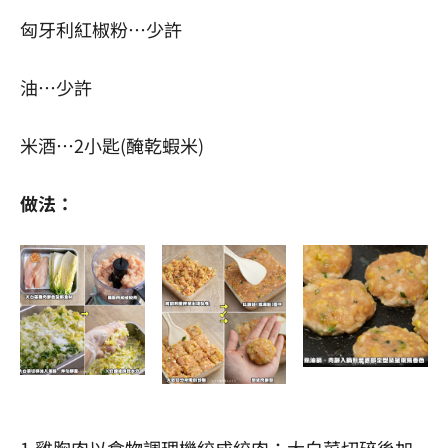
匈牙利紅椒粉…少許
油…少許
米酒…2小匙(醃乾蝦米)
做法：