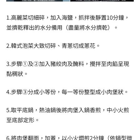
1.高麗菜切細碎，加入海鹽，抓拌後靜置10分鐘，
並擠乾釋出的水分備用（盡量將水分擠乾）。
2.韓式泡菜大致切碎、青蔥切成蔥花。
3.步驟①及②加入豬絞肉及醃料，攪拌至肉餡呈現
黏稠狀。
4.步驟③分成小等份，每一等份整型成小肉堡狀。
5.取平底鍋，熱油鍋後將肉堡入鍋香煎，中小火煎
至底部定形。
6.將肉堡翻面，加蓋，以小火燜煎2分鐘（依鍋型微