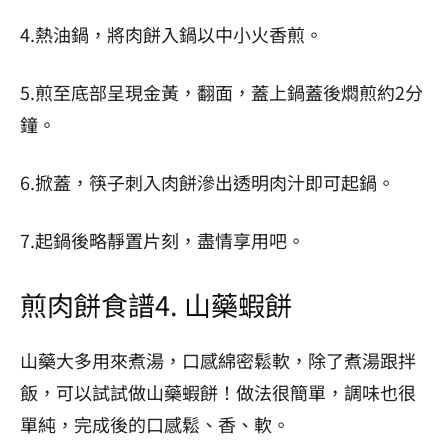
4.熱油鍋，將肉餅入鍋以中小火香煎。
5.煎至底部呈現金黃，翻面，蓋上鍋蓋後燜煎約2分
鐘。
6.掀蓋，筷子刺入肉餅滲出透明肉汁即可起鍋。
7.起鍋後略靜置片刻，盡情享用吧。
煎肉餅食譜4.
山藥蝦餅
山藥大多用來煮湯，口感綿密鬆軟，除了煮湯跟拌
飯，可以試試做山藥蝦餅！做法很簡單，調味也很
單純，完成後的口感鬆、香、軟。