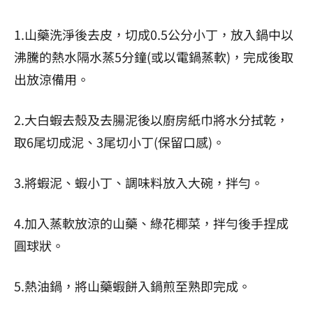
1.山藥洗淨後去皮，切成0.5公分小丁，放入鍋中以
沸騰的熱水隔水蒸5分鐘(或以電鍋蒸軟)，完成後取
出放涼備用。
2.大白蝦去殼及去腸泥後以廚房紙巾將水分拭乾，
取6尾切成泥、3尾切小丁(保留口感)。
3.將蝦泥、蝦小丁、調味料放入大碗，拌勻。
4.加入蒸軟放涼的山藥、綠花椰菜，拌勻後手捏成
圓球狀。
5.熱油鍋，將山藥蝦餅入鍋煎至熟即完成。