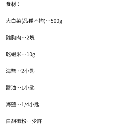
食材：
大白菜(品種不拘)…500g
雞胸肉…2塊
乾蝦米…10g
⁡海鹽…2小匙
醬油…1小匙
海鹽…1/4小匙
白胡椒粉…少許