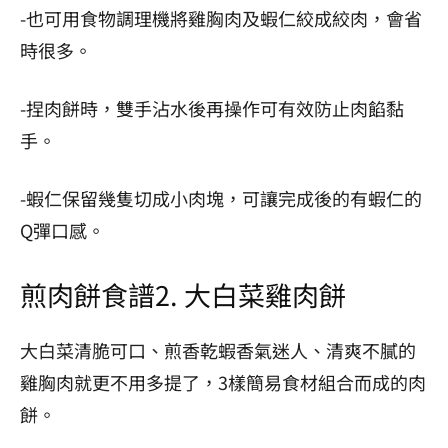
-也可用食物調理機將雞胸肉及蝦仁絞成絞肉，會省
時很多。
-捏肉餅時，雙手沾水後再操作可有效防止肉餡黏
手。
-蝦仁保留幾隻切成小肉塊，可讓完成後的有蝦仁的
Q彈口感。
煎肉餅食譜2.
大白菜雞肉餅
大白菜清脆可口、煎香乾蝦香氣迷人、清爽不膩的
雞胸肉就更不用多提了，3樣簡易食材組合而成的肉
餅。