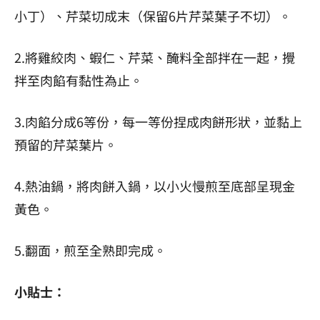
小丁）、芹菜切成末（保留6片芹菜葉子不切）。
2.將雞絞肉、蝦仁、芹菜、醃料全部拌在一起，攪
拌至肉餡有黏性為止。
3.肉餡分成6等份，每一等份捏成肉餅形狀，並黏上
預留的芹菜葉片。
4.熱油鍋，將肉餅入鍋，以小火慢煎至底部呈現金
黃色。
5.翻面，煎至全熟即完成。
小貼士：