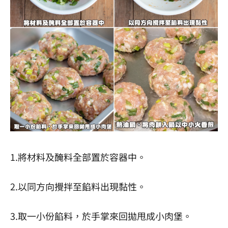
1.將材料及醃料全部置於容器中。
2.以同方向攪拌至餡料出現黏性。
3.取一小份餡料，於手掌來回拋甩成小肉堡。