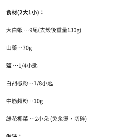
食材(2大1小)：
大白蝦 …9尾(去殼後重量130g)
山藥…70g
⁡鹽 …1/4小匙
白胡椒粉…1/8小匙
中筋麵粉…10g
綠花椰菜 …2小朵 (免汆燙，切碎)
做法：