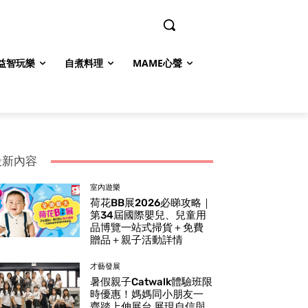
益智玩樂
自煮料理
MAME心聲
最新內容
室內遊樂
荷花BB展2026必睇攻略｜
第34屆國際嬰兒、兒童用
品博覽一站式掃貨＋免費
贈品＋親子活動詳情
才藝發展
暑假親子Catwalk體驗班限
時優惠！媽媽同小朋友一
齊踏上伸展台 展現自信與