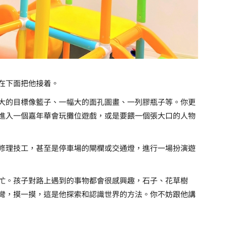
在下面把他接着。
大的目標像籃子、一幅大的面孔圖畫、一列膠瓶子等。你更
進入一個嘉年華會玩攤位遊戲，或是要餵一個張大口的人物
修理技工，甚至是停車場的閘欄或交通燈，進行一場扮演遊
忙。孩子對路上遇到的事物都會很感興趣，石子、花草樹
彎，摸一摸，這是他探索和認識世界的方法。你不妨跟他講