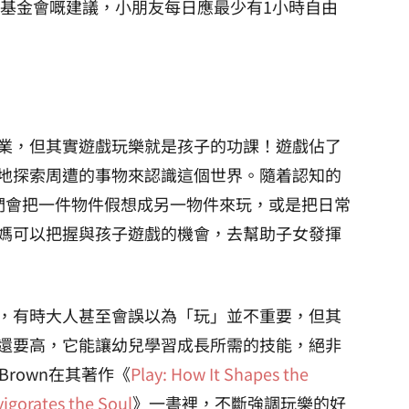
，基金會嘅建議，小朋友每日應最少有1小時自由
業，但其實遊戲玩樂就是孩子的功課！遊戲佔了
地探索周遭的事物來認識這個世界。隨着認知的
們會把一件物件假想成另一物件來玩，或是把日常
媽可以把握與孩子遊戲的機會，去幫助子女發揮
，有時大人甚至會誤以為「玩」並不重要，但其
還要高，它能讓幼兒學習成長所需的技能，絕非
Brown在其著作《
Play: How It Shapes the
vigorates the Soul
》一書裡，不斷強調玩樂的好