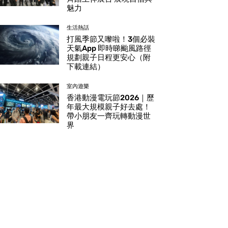
魅力
生活熱話
打風季節又嚟啦！3個必裝
天氣App 即時睇颱風路徑
規劃親子日程更安心（附
下載連結）
室內遊樂
香港動漫電玩節2026｜歷
年最大規模親子好去處！
帶小朋友一齊玩轉動漫世
界