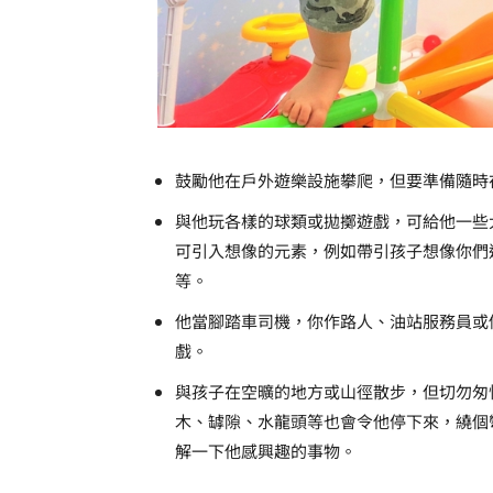
鼓勵他在戶外遊樂設施攀爬，但要準備隨時
與他玩各樣的球類或拋擲遊戲，可給他一些
可引入想像的元素，例如帶引孩子想像你們
等。
他當腳踏車司機，你作路人、油站服務員或
戲。
與孩子在空曠的地方或山徑散步，但切勿匆
木、罅隙、水龍頭等也會令他停下來，繞個
解一下他感興趣的事物。